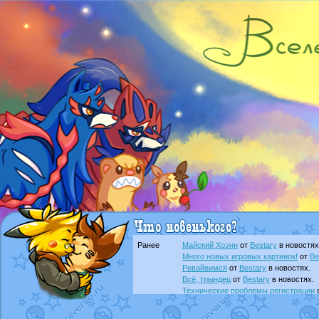
Ранее
Майский Хоэнн
от
Bestary
в новостях
Много новых игровых картинок!
от
Be
Ревайвимся
от
Bestary
в новостях.
Всё, трындец
от
Bestary
в новостях.
Технические проблемы регистрации
доброе утро славяне
от
Dakku
в фана
Йолда и Мимикью
от
MavisNyanCat
в