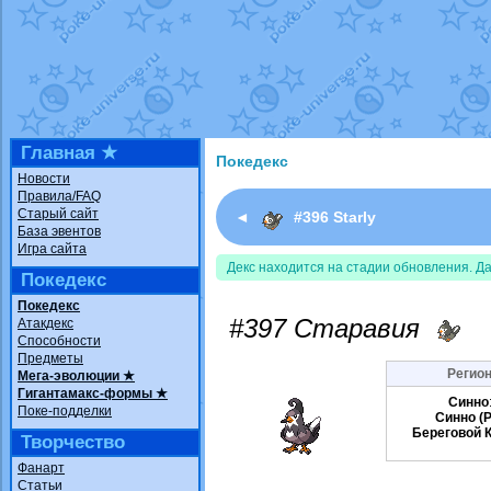
Недовольный котомангуст
от
Rando
The Dark Wishmaker
от
Randomon
в ф
шадоу спиритомб
от
ilovearceus
в фа
траббиш
от
ilovearceus
в фанарте.
Raging Bolt
от
GraceDaFox
в фанарте
Shadow mismagius
от
JOK_julia
в фан
художник
от
vicavica
в фанарте.
Главная ★
Покедекс
Новости
Правила/FAQ
Старый сайт
◄
#396 Starly
База эвентов
Игра сайта
Декс находится на стадии обновления. Д
Покедекс
Покедекс
#397 Старавия
Атакдекс
Способности
Предметы
Регион
Мега-эволюции ★
Гигантамакс-формы ★
Синно
Поке-подделки
Синно (P
Береговой 
Творчество
Фанарт
Статьи