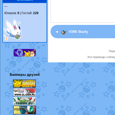
—
Юзеров:
0
| Гостей:
228
◄
#396 Starly
Пере
Эти переводы соблюд
Баннеры друзей