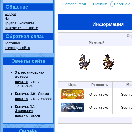
Diamond/Pearl
Platinum
HeartGold/
Общение
Форум
Чат
Группа Вконтакте
Информация
Покерунет на карте
Обратная связь
Сп
Мужской
Гостевая
Команда сайта
Эвенты сайта
Хэллоуиновская
лотерея
начало
- итоги
Игра
Редкость
Ме
13.10.2020
Конкурс 1.0 - Лидер
Отсутствует
Эволюц
начало
- итоги
скоро
!
Конкурс 1.1 -
Отсутствует
Эволюц
Эволюция
начало
-
итоги
Онлайн