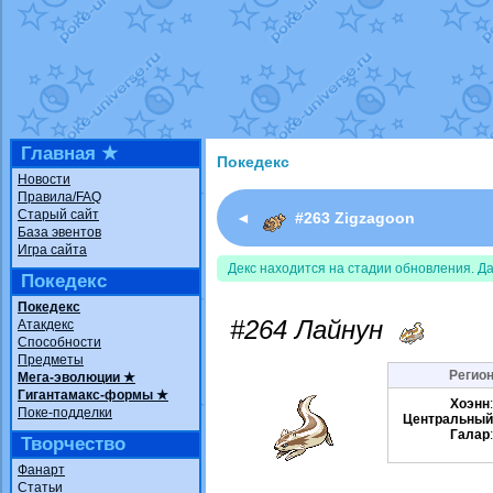
Недовольный котомангуст
от
Rando
The Dark Wishmaker
от
Randomon
в ф
шадоу спиритомб
от
ilovearceus
в фа
траббиш
от
ilovearceus
в фанарте.
Raging Bolt
от
GraceDaFox
в фанарте
Shadow mismagius
от
JOK_julia
в фан
художник
от
vicavica
в фанарте.
Главная ★
Покедекс
Новости
Правила/FAQ
Старый сайт
◄
#263 Zigzagoon
База эвентов
Игра сайта
Декс находится на стадии обновления. Д
Покедекс
Покедекс
#264 Лайнун
Атакдекс
Способности
Предметы
Регион
Мега-эволюции ★
Гигантамакс-формы ★
Хоэнн
Поке-подделки
Центральный
Галар
Творчество
Фанарт
Статьи