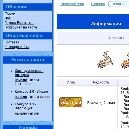
Diamond/Pearl
Platinum
HeartGold/
Общение
Форум
Чат
Группа Вконтакте
Информация
Покерунет на карте
Обратная связь
Спрайты
Гостевая
Команда сайта
Эвенты сайта
Хэллоуиновская
лотерея
начало
- итоги
Игра
Редкость
13.10.2020
Route
Конкурс 1.0 - Лидер
13, R
начало
- итоги
скоро
!
Rou
Rou
Взаимодействие
Конкурс 1.1 -
Rou
Эволюция
Rou
Route
начало
-
итоги
S
Route
13, R
Онлайн