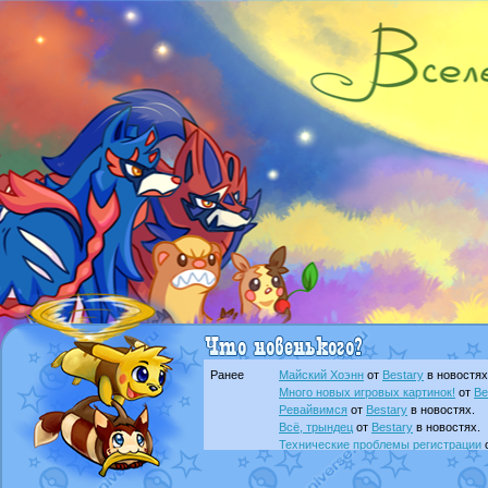
Ранее
Майский Хоэнн
от
Bestary
в новостях
Много новых игровых картинок!
от
Be
Ревайвимся
от
Bestary
в новостях.
Всё, трындец
от
Bestary
в новостях.
Технические проблемы регистрации
доброе утро славяне
от
Dakku
в фана
Йолда и Мимикью
от
MavisNyanCat
в