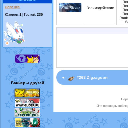
Rou
Rou
HolySillia
.
Взаимодействие
Rou
Rou
Юзеров:
1
| Гостей:
235
Route
S
◄
#263 Zigzagoon
Баннеры друзей
Пере
Эти переводы соблюд