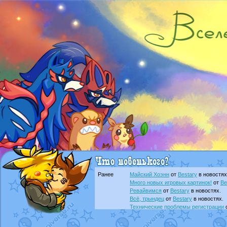
Ранее
Майский Хоэнн
от
Bestary
в новостях
Много новых игровых картинок!
от
Be
Ревайвимся
от
Bestary
в новостях.
Всё, трындец
от
Bestary
в новостях.
Технические проблемы регистрации
доброе утро славяне
от
Dakku
в фана
Йолда и Мимикью
от
MavisNyanCat
в