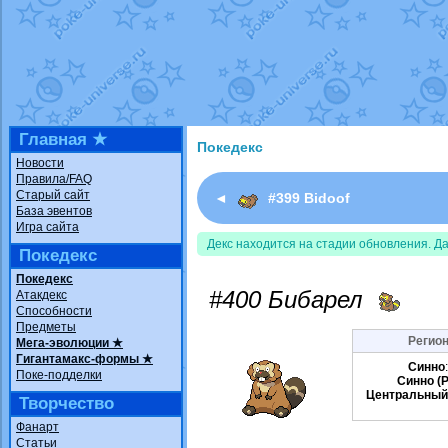
Недовольный котомангуст
от
Rando
The Dark Wishmaker
от
Randomon
в ф
шадоу спиритомб
от
ilovearceus
в фа
траббиш
от
ilovearceus
в фанарте.
Raging Bolt
от
GraceDaFox
в фанарте
Shadow mismagius
от
JOK_julia
в фан
художник
от
vicavica
в фанарте.
Главная ★
Покедекс
Новости
Правила/FAQ
Старый сайт
◄
#399 Bidoof
База эвентов
Игра сайта
Декс находится на стадии обновления. Д
Покедекс
Покедекс
#400 Бибарел
Атакдекс
Способности
Предметы
Регион
Мега-эволюции ★
Гигантамакс-формы ★
Синно
Поке-подделки
Синно (P
Центральный
Творчество
Фанарт
Статьи