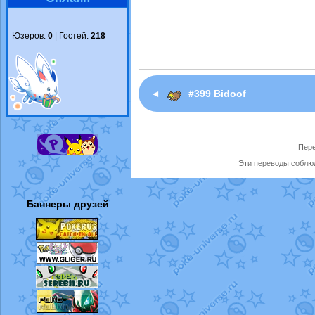
—
Юзеров:
0
| Гостей:
218
◄
#399 Bidoof
Пере
Эти переводы соблюд
Баннеры друзей