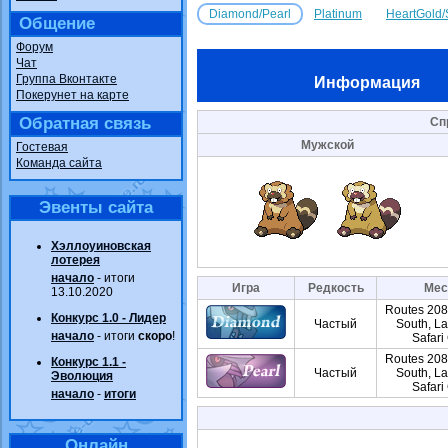
Diamond/Pearl
Platinum
HeartGold/
Общение
Форум
Чат
Группа Вконтакте
Информация
Покерунет на карте
Обратная связь
Сп
Мужской
Гостевая
Команда сайта
Эвенты сайта
Хэллоуиновская
лотерея
начало
- итоги
Игра
Редкость
Мес
13.10.2020
Routes 208
Конкурс 1.0 - Лидер
Частый
South, La
начало
- итоги
скоро
!
Safari
Routes 208
Конкурс 1.1 -
Частый
South, La
Эволюция
Safari
начало
-
итоги
Онлайн