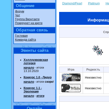
Diamond/Pearl
Platinum
He
Общение
Форум
Чат
Группа Вконтакте
Информац
Покерунет на карте
Обратная связь
Спр
Гостевая
Команда сайта
Эвенты сайта
Хэллоуиновская
лотерея
начало
- итоги
Игра
Редкость
13.10.2020
Конкурс 1.0 - Лидер
Неизвестно
начало
- итоги
скоро
!
Конкурс 1.1 -
Неизвестно
Эволюция
начало
-
итоги
Онлайн