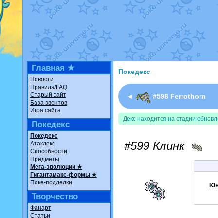
Недовольный котомангуст
о
The Dark Wishmaker
от
Ran
шадоу спиритомб
от
ilovear
траббиш
от
ilovearceus
в фан
Raging Bolt
от
GraceDaFox
в
Shadow mismagius
от
JOK_ju
художник
от
vicavica
в фанар
Главная ★
Покедекс
Новости
Правила/FAQ
Старый сайт
◄
#598 Ferrothorn
База эвентов
Игра сайта
Декс находится на стадии обновл
Покедекс
Покедекс
#599 Клинк
Атакдекс
Способности
Предметы
Мега-эволюции ★
Гигантамакс-формы ★
Поке-подделки
Юн
Творчество
Фанарт
Статьи