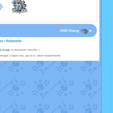
#600 Klang
►
un
и
Bulbapedia
.
s
за еду
за большое спасибо :)
одах старых игр, где есть такое ограничение.