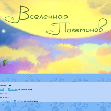
новостях.
ок!
от
Bestary
в новостях.
остях.
востях.
страции
от
Bestary
в новостях.
ku
в фанарте.
yanCat
в фанарте.