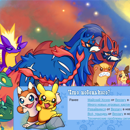
Ранее
Майский Хоэнн
от
Bestary
в 
Много новых игровых картин
Ревайвимся
от
Bestary
в нов
Всё, трындец
от
Bestary
в но
Технические проблемы реги
доброе утро славяне
от
Dak
Йолда и Мимикью
от
MavisN