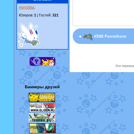
HolySillia
.
Юзеров:
1
| Гостей:
321
◄
#598 Ferrothorn
Эти перевод
Баннеры друзей