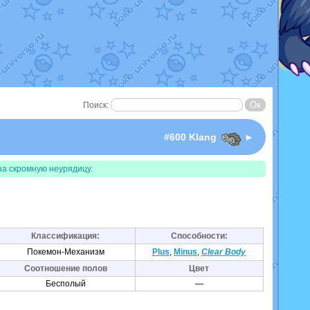
Поиск:
#600 Klang
►
за скромную неурядицу.
Классификация:
Способности:
Покемон-Механизм
Plus
,
Minus
,
Clear Body
Соотношение полов
Цвет
Бесполый
—