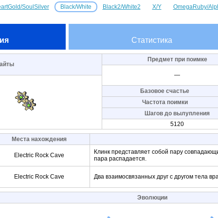
artGold/SoulSilver
Black/White
Black2/White2
X/Y
OmegaRuby/Alp
ия
Статистика
Предмет при поимке
айты
—
Базовое счастье
Частота поимки
Шагов до вылупления
5120
Места нахождения
Клинк представляет собой пару совпадающи
Electric Rock Cave
пара распадается.
Electric Rock Cave
Два взаимосвязанных друг с другом тела вр
Эволюции