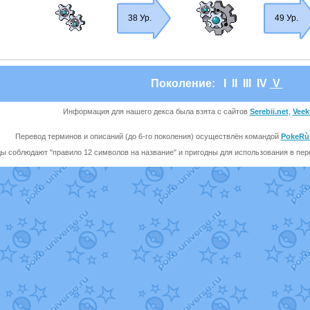
38 Ур.
49 Ур.
Поколение:
I
II
III
IV
V
Информация для нашего декса была взята с сайтов
Serebii.net
,
Veek
Перевод терминов и описаний (до 6-го поколения) осуществлён командой
PokeRù
ы соблюдают "правило 12 символов на название" и пригодны для использования в перев