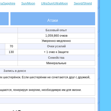
haSapphire
Sun/Moon
UltraSun/UltraMoon
Sword/Shield
Атаки
Базовый опыт
1,059,860 очков
Умеренно-медленно
70
Очки усилий
130
+ 1 очко к Защите
Семейства
Минеральные
Запись в дексе
х шестерёнок. Если шестерёнки не сочетаются друг с дружкой,
ащаются, генерируя энергию, необходимую им для жизни.