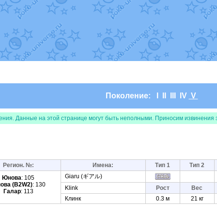
т
Randomon
в фанарте.
domon
в фанарте.
ceus
в фанарте.
арте.
 фанарте.
lia
в фанарте.
те.
Все обновления
Поколение:
I
II
III
IV
V
ения. Данные на этой странице могут быть неполными. Приносим извинения 
Регион. №:
Имена:
Тип 1
Тип 2
Giaru (ギアル)
Юнова
: 105
ова (B2W2)
: 130
Klink
Рост
Вес
Галар
: 113
Клинк
0.3 м
21 кг