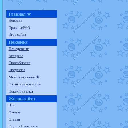
Главная ★
Новости
Правила/FAQ
Игра сайта
Покедекс
Покедекс ★
Атакдекс
Способности
Предметы
Мега-эволюции ★
Гигантамакс-формы
Поке-подделки
Жизнь сайта
Чат
Фанарт
Статьи
Группа Вконтакте