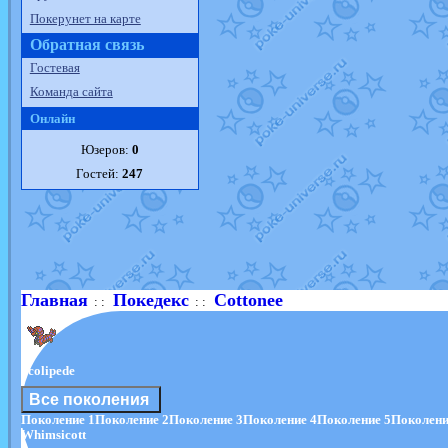
Покерунет на карте
Обратная связь
Гостевая
Команда сайта
Онлайн
Юзеров:
0
Гостей:
247
Главная
Покедекс
Cottonee
: :
: :
Scolipede
Все поколения
Поколение 1
Поколение 2
Поколение 3
Поколение 4
Поколение 5
Поколени
Whimsicott