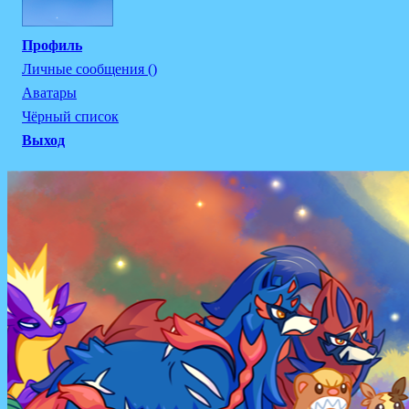
Профиль
Личные сообщения ()
Аватары
Чёрный список
Выход