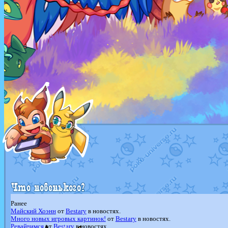
Ранее
Майский Хоэнн
от
Bestary
в новостях.
Много новых игровых картинок!
от
Bestary
в новостях.
Ревайвимся
от
Bestary
в новостях.