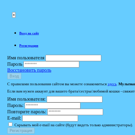
×
Вход на сайт
Регистрация
Имя пользователя
Пароль
Восстановить пароль
Вход
С правилами пользования сайтом вы можете ознакомиться
здесь
.
Мультиак
Если вам нужен аккаунт для вашего брата/сестры/любимой кошки - свяжит
Имя пользователя:
Пароль:
Повторите пароль:
E-mail:
Скрывать мой e-mail на сайте (будут видеть только администраторы).