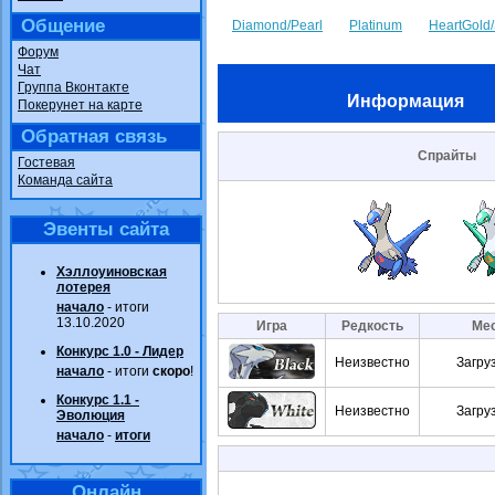
Общение
Diamond/Pearl
Platinum
HeartGold/
Форум
Чат
Группа Вконтакте
Информация
Покерунет на карте
Обратная связь
Спрайты
Гостевая
Команда сайта
Эвенты сайта
Хэллоуиновская
лотерея
начало
- итоги
13.10.2020
Игра
Редкость
Мес
Конкурс 1.0 - Лидер
Неизвестно
Загру
начало
- итоги
скоро
!
Конкурс 1.1 -
Неизвестно
Загру
Эволюция
начало
-
итоги
Онлайн