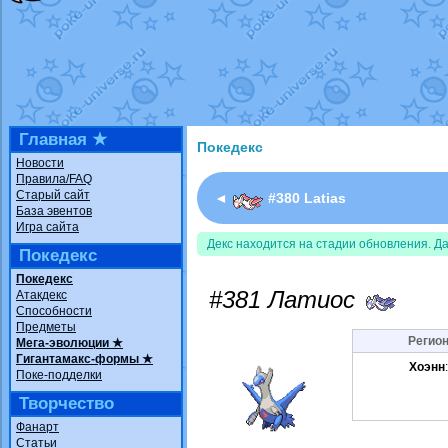
Недовольный котомангуст
от
Rando
The Dark Wishmaker
от
Randomon
в ф
шадоу спиритомб
от
ilovearceus
в фа
траббиш
от
ilovearceus
в фанарте.
Raging Bolt
от
GraceDaFox
в фанарте
Shadow mismagius
от
JOK_julia
в фан
художник
от
vicavica
в фанарте.
Главная ★
Покедекс
Новости
Правила/FAQ
Старый сайт
◄
#380 Latias
База эвентов
Игра сайта
Декс находится на стадии обновления. Д
Покедекс
Покедекс
#381 Латиос
Атакдекс
Способности
Предметы
Регион
Мега-эволюции ★
Гигантамакс-формы ★
Хоэнн
Поке-подделки
Творчество
Фанарт
Статьи