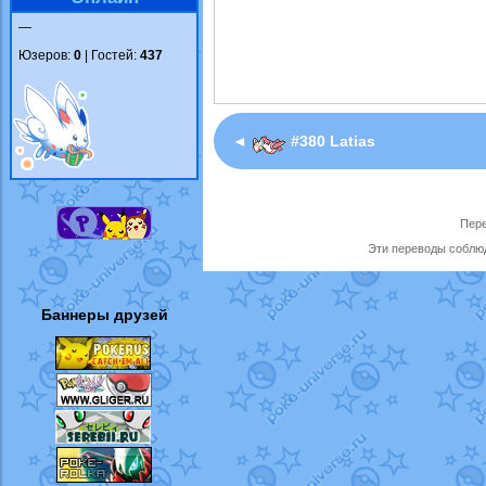
—
Юзеров:
0
| Гостей:
437
◄
#380 Latias
Пере
Эти переводы соблюд
Баннеры друзей