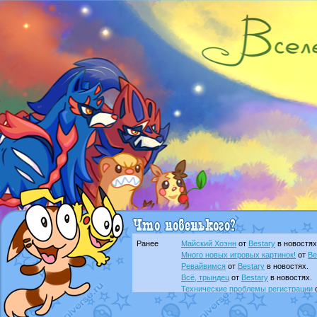
Ранее
Майский Хоэнн
от
Bestary
в новостях
Много новых игровых картинок!
от
Be
Ревайвимся
от
Bestary
в новостях.
Всё, трындец
от
Bestary
в новостях.
Технические проблемы регистрации
доброе утро славяне
от
Dakku
в фана
Йолда и Мимикью
от
MavisNyanCat
в