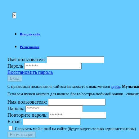
×
Вход на сайт
Регистрация
Имя пользователя
Пароль
Восстановить пароль
Вход
С правилами пользования сайтом вы можете ознакомиться
здесь
.
Мультиак
Если вам нужен аккаунт для вашего брата/сестры/любимой кошки - свяжит
Имя пользователя:
Пароль:
Повторите пароль:
E-mail:
Скрывать мой e-mail на сайте (будут видеть только администраторы).