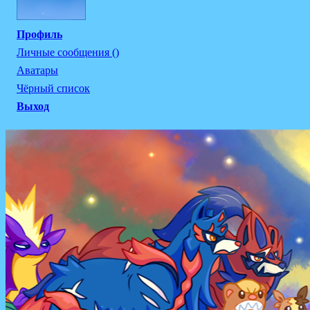
Профиль
Личные сообщения ()
Аватары
Чёрный список
Выход