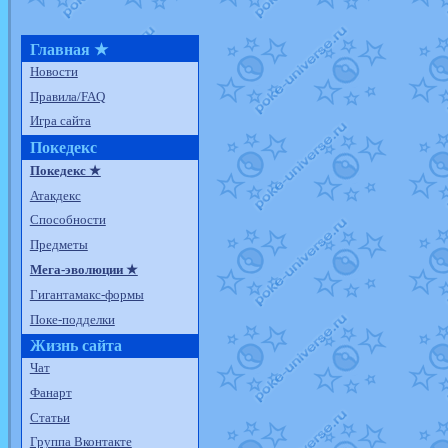
Главная ★
Новости
Правила/FAQ
Игра сайта
Покедекс
Покедекс ★
Атакдекс
Способности
Предметы
Мега-эволюции ★
Гигантамакс-формы
Поке-подделки
Жизнь сайта
Чат
Фанарт
Статьи
Группа Вконтакте