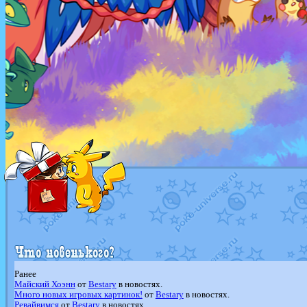
Ранее
Майский Хоэнн
от
Bestary
в новостях.
Много новых игровых картинок!
от
Bestary
в новостях.
Ревайвимся
от
Bestary
в новостях.