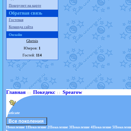
Покерунет на карте
Обратная связь
Гостевая
Команда сайта
Онлайн
Ghetsis
Юзеров:
1
Гостей:
114
Главная
Покедекс
Spearow
: :
: :
Raticate
Все поколения
Поколение 1
Поколение 2
Поколение 3
Поколение 4
Поколение 5
Поколени