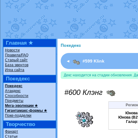
Недовольный котомангуст
от
Rando
The Dark Wishmaker
от
Randomon
в ф
шадоу спиритомб
от
ilovearceus
в фа
траббиш
от
ilovearceus
в фанарте.
Raging Bolt
от
GraceDaFox
в фанарте
Shadow mismagius
от
JOK_julia
в фан
художник
от
vicavica
в фанарте.
Главная ★
Покедекс
Новости
Правила/FAQ
Старый сайт
◄
#599 Klink
База эвентов
Игра сайта
Декс находится на стадии обновления. Д
Покедекс
Покедекс
#600 Клэнг
Атакдекс
Способности
Предметы
Регион
Мега-эволюции ★
Гигантамакс-формы ★
Юнова
Поке-подделки
Юнова (B2
Галар
Творчество
Фанарт
Статьи