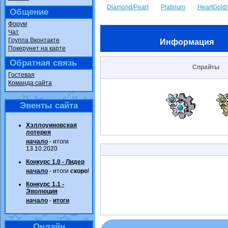
Diamond/Pearl
Platinum
HeartGold/
Общение
Форум
Чат
Группа Вконтакте
Информация
Покерунет на карте
Обратная связь
Спрайты
Гостевая
Команда сайта
Эвенты сайта
Хэллоуиновская
лотерея
начало
- итоги
13.10.2020
Конкурс 1.0 - Лидер
начало
- итоги
скоро
!
Конкурс 1.1 -
Эволюция
начало
-
итоги
Онлайн