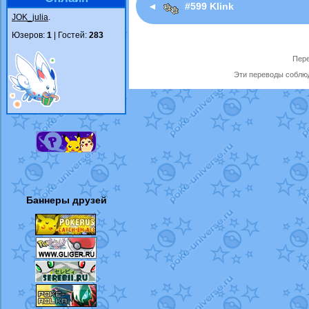
◄
#599 Klink
JOK_julia
.
Юзеров:
1
| Гостей:
283
Пере
Эти переводы соблюд
Баннеры друзей