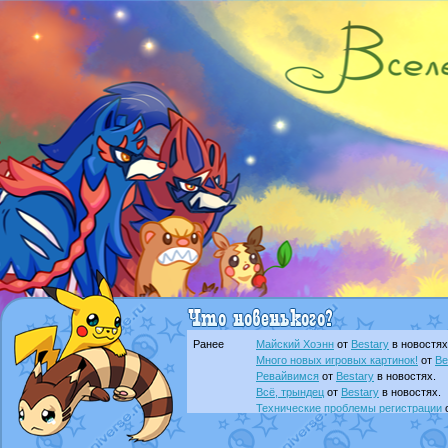
Ранее
Майский Хоэнн
от
Bestary
в новостях
Много новых игровых картинок!
от
Be
Ревайвимся
от
Bestary
в новостях.
Всё, трындец
от
Bestary
в новостях.
Технические проблемы регистрации
доброе утро славяне
от
Dakku
в фана
Йолда и Мимикью
от
MavisNyanCat
в