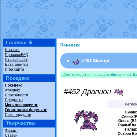
Недовольный котомангуст
от
Rando
The Dark Wishmaker
от
Randomon
в ф
шадоу спиритомб
от
ilovearceus
в фа
траббиш
от
ilovearceus
в фанарте.
Raging Bolt
от
GraceDaFox
в фанарте
Shadow mismagius
от
JOK_julia
в фан
художник
от
vicavica
в фанарте.
Главная ★
Покедекс
Новости
Правила/FAQ
Старый сайт
◄
#451 Skorupi
База эвентов
Игра сайта
Декс находится на стадии обновления. Д
Покедекс
Покедекс
#452 Драпион
Атакдекс
Способности
Предметы
Регион
Мега-эволюции ★
Гигантамакс-формы ★
Синно
Поке-подделки
Синно (P
Юнова (B2
Творчество
Горный Ка
Галар
Фанарт
Остров Бр
Статьи