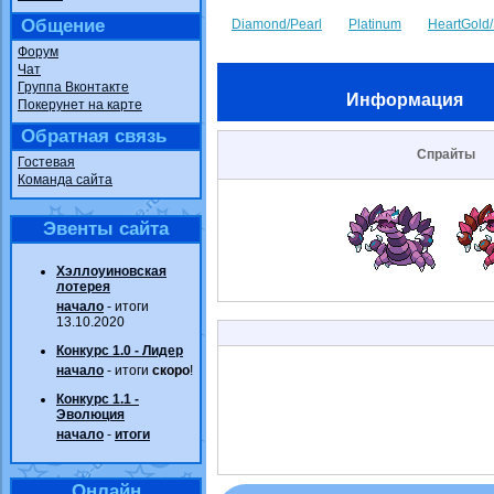
Общение
Diamond/Pearl
Platinum
HeartGold/
Форум
Чат
Группа Вконтакте
Информация
Покерунет на карте
Обратная связь
Спрайты
Гостевая
Команда сайта
Эвенты сайта
Хэллоуиновская
лотерея
начало
- итоги
13.10.2020
Конкурс 1.0 - Лидер
начало
- итоги
скоро
!
Конкурс 1.1 -
Эволюция
начало
-
итоги
Онлайн