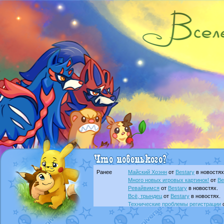
Ранее
Майский Хоэнн
от
Bestary
в новостях
Много новых игровых картинок!
от
Be
Ревайвимся
от
Bestary
в новостях.
Всё, трындец
от
Bestary
в новостях.
Технические проблемы регистрации
доброе утро славяне
от
Dakku
в фана
Йолда и Мимикью
от
MavisNyanCat
в