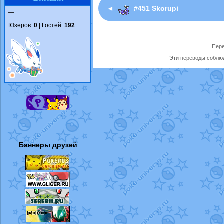
◄
#451 Skorupi
—
Юзеров:
0
| Гостей:
192
Пере
Эти переводы соблюд
Баннеры друзей