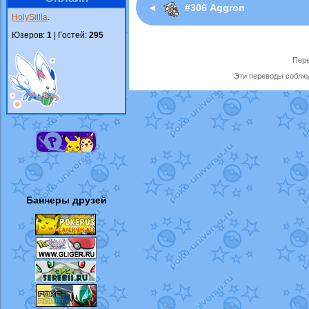
◄
#306 Aggron
HolySillia
.
Юзеров:
1
| Гостей:
295
Пере
Эти переводы соблюд
Баннеры друзей