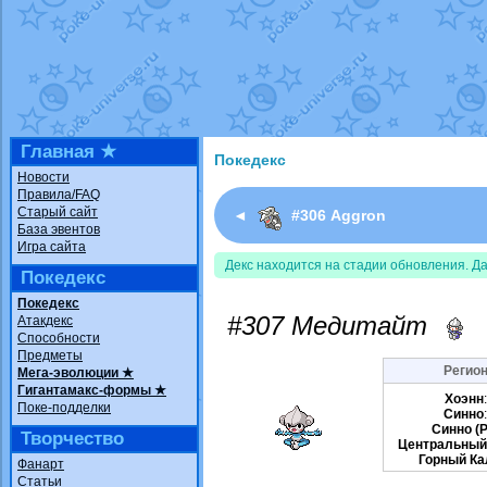
Недовольный котомангуст
от
Rando
The Dark Wishmaker
от
Randomon
в ф
шадоу спиритомб
от
ilovearceus
в фа
траббиш
от
ilovearceus
в фанарте.
Raging Bolt
от
GraceDaFox
в фанарте
Shadow mismagius
от
JOK_julia
в фан
художник
от
vicavica
в фанарте.
Главная ★
Покедекс
Новости
Правила/FAQ
Старый сайт
◄
#306 Aggron
База эвентов
Игра сайта
Декс находится на стадии обновления. Д
Покедекс
Покедекс
#307 Медитайт
Атакдекс
Способности
Предметы
Регион
Мега-эволюции ★
Гигантамакс-формы ★
Хоэнн
Поке-подделки
Синно
Синно (P
Творчество
Центральный
Горный Ка
Фанарт
Статьи