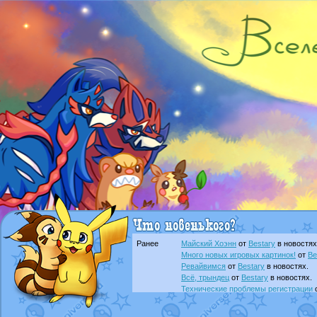
Ранее
Майский Хоэнн
от
Bestary
в новостях
Много новых игровых картинок!
от
Be
Ревайвимся
от
Bestary
в новостях.
Всё, трындец
от
Bestary
в новостях.
Технические проблемы регистрации
доброе утро славяне
от
Dakku
в фана
Йолда и Мимикью
от
MavisNyanCat
в