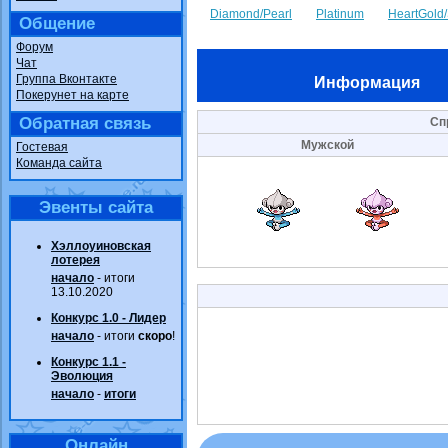
Diamond/Pearl
Platinum
HeartGold/
Общение
Форум
Чат
Группа Вконтакте
Информация
Покерунет на карте
Обратная связь
Сп
Мужской
Гостевая
Команда сайта
Эвенты сайта
Хэллоуиновская
лотерея
начало
- итоги
13.10.2020
Конкурс 1.0 - Лидер
начало
- итоги
скоро
!
Конкурс 1.1 -
Эволюция
начало
-
итоги
Онлайн