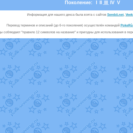
Поколение:
I
II
III
IV
V
Информация для нашего декса была взята с сайтов
Serebii.net
,
Veek
Перевод терминов и описаний (до 6-го поколения) осуществлён командой
PokeRù
ы соблюдают "правило 12 символов на название" и пригодны для использования в перев