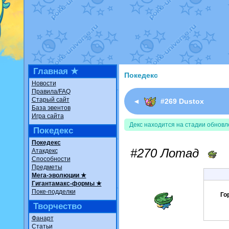
Недовольный котомангуст
о
The Dark Wishmaker
от
Ran
шадоу спиритомб
от
ilovear
траббиш
от
ilovearceus
в фан
Raging Bolt
от
GraceDaFox
в
Shadow mismagius
от
JOK_ju
художник
от
vicavica
в фанар
Главная ★
Покедекс
Новости
Правила/FAQ
Старый сайт
◄
#269 Dustox
База эвентов
Игра сайта
Декс находится на стадии обновл
Покедекс
Покедекс
#270 Лотад
Атакдекс
Способности
Предметы
Мега-эволюции ★
Гигантамакс-формы ★
Поке-подделки
Го
Творчество
Фанарт
Статьи