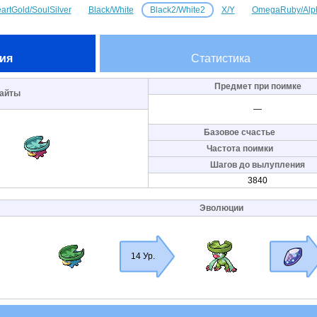
artGold/SoulSilver
Black/White
Black2/White2
X/Y
OmegaRuby/Alp
ия
Статистика
Предмет при поимке
айты
—
Базовое счастье
Частота поимки
Шагов до вылупления
3840
Эволюции
14 Ур.