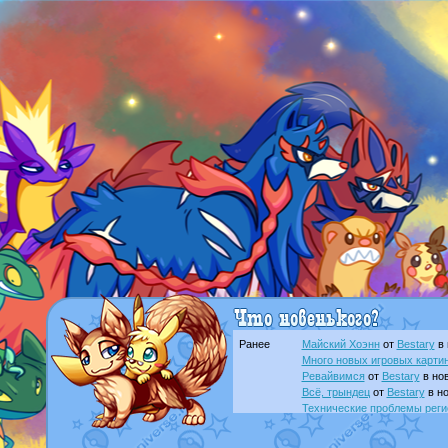
Ранее
Майский Хоэнн
от
Bestary
в 
Много новых игровых картин
Ревайвимся
от
Bestary
в нов
Всё, трындец
от
Bestary
в но
Технические проблемы реги
доброе утро славяне
от
Dak
Йолда и Мимикью
от
MavisN