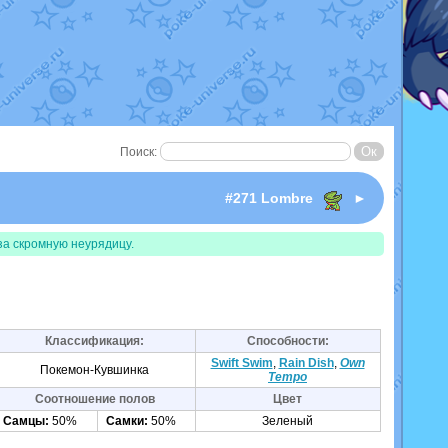
Поиск:
#271 Lombre
►
за скромную неурядицу.
Классификация:
Способности:
Swift Swim
,
Rain Dish
,
Own
Покемон-Кувшинка
Tempo
Соотношение полов
Цвет
Самцы:
50%
Самки:
50%
Зеленый