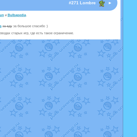
#271 Lombre
►
un
и
Bulbapedia
.
s
за еду
за большое спасибо :)
одах старых игр, где есть такое ограничение.