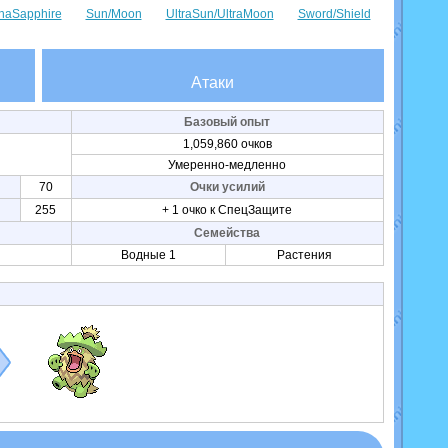
haSapphire
Sun/Moon
UltraSun/UltraMoon
Sword/Shield
Атаки
Базовый опыт
1,059,860 очков
Умеренно-медленно
70
Очки усилий
255
+ 1 очко к СпецЗащите
Семейства
Водные 1
Растения