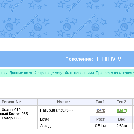
т
Randomon
в фанарте.
domon
в фанарте.
ceus
в фанарте.
арте.
 фанарте.
lia
в фанарте.
те.
Все обновления
Поколение:
I
II
III
IV
V
ения. Данные на этой странице могут быть неполными. Приносим извинения 
Регион. №:
Имена:
Тип 1
Тип 2
Хоэнн
: 019
Hasubuu (ハスボー)
рный Калос
: 055
Галар
: 036
Lotad
Рост
Вес
Лотад
0.51 м
2.58 кг