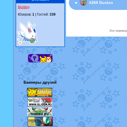
◄
#269 Dustox
Bestary
.
Юзеров:
1
| Гостей:
339
Эти перевод
Баннеры друзей