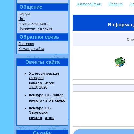
Diamond/Pearl
Platinum
He
Общение
Форум
Чат
Группа Вконтакте
Информац
Покерунет на карте
Обратная связь
Спр
Гостевая
Команда сайта
Эвенты сайта
Хэллоуиновская
лотерея
начало
- итоги
13.10.2020
Конкурс 1.0 - Лидер
начало
- итоги
скоро
!
Конкурс 1.1 -
Эволюция
начало
-
итоги
Онлайн