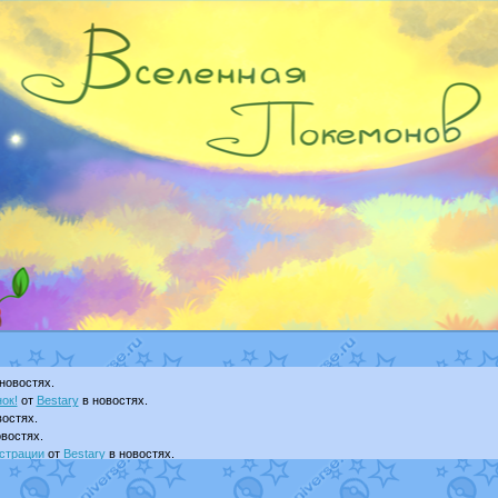
новостях.
ок!
от
Bestary
в новостях.
остях.
востях.
страции
от
Bestary
в новостях.
ku
в фанарте.
yanCat
в фанарте.