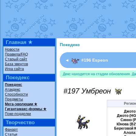
Недовольный котомангуст
от
Rando
The Dark Wishmaker
от
Randomon
в ф
шадоу спиритомб
от
ilovearceus
в фа
траббиш
от
ilovearceus
в фанарте.
Raging Bolt
от
GraceDaFox
в фанарте
Shadow mismagius
от
JOK_julia
в фан
художник
от
vicavica
в фанарте.
Главная ★
Покедекс
Новости
Правила/FAQ
Старый сайт
◄
#196 Espeon
База эвентов
Игра сайта
Декс находится на стадии обновления. Д
Покедекс
Покедекс
#197 Умбреон
Атакдекс
Способности
Предметы
Регион
Мега-эволюции ★
Гигантамакс-формы ★
Джото
Поке-подделки
Джото (HG
Синно (P
Творчество
Юнова (B2
Береговой 
Фанарт
Алола
Статьи