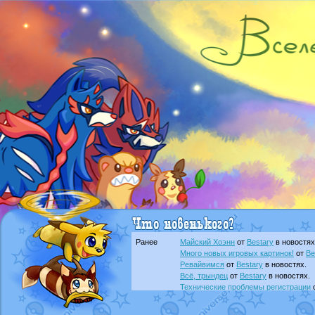
Ранее
Майский Хоэнн
от
Bestary
в новостях
Много новых игровых картинок!
от
Be
Ревайвимся
от
Bestary
в новостях.
Всё, трындец
от
Bestary
в новостях.
Технические проблемы регистрации
доброе утро славяне
от
Dakku
в фана
Йолда и Мимикью
от
MavisNyanCat
в