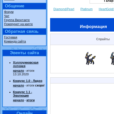
Галар
Общение
Diamond/Pearl
Platinum
HeartGold/
Форум
Чат
Группа Вконтакте
Покерунет на карте
Информация
Обратная связь
Гостевая
Спрайты
Команда сайта
Эвенты сайта
Хэллоуиновская
лотерея
начало
- итоги
13.10.2020
Конкурс 1.0 - Лидер
начало
- итоги
скоро
!
Конкурс 1.1 -
Эволюция
начало
-
итоги
Онлайн