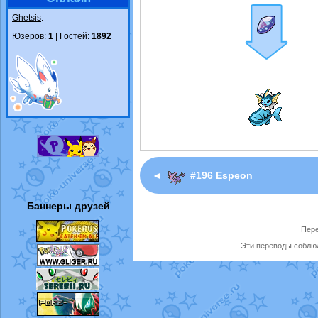
Ghetsis
.
Юзеров:
1
| Гостей:
1892
◄
#196 Espeon
Баннеры друзей
Пере
Эти переводы соблюд