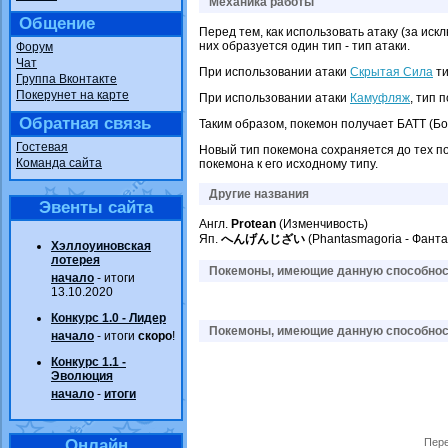
Механика работы
Общение
Перед тем, как использовать атаку (за ис
них образуется один тип - тип атаки.
Форум
Чат
При использовании атаки
Скрытая Сила
ти
Группа Вконтакте
Покерунет на карте
При использовании атаки
Камуфляж
, тип 
Обратная связь
Таким образом, покемон получает БАТТ (Бон
Гостевая
Новый тип покемона сохраняется до тех по
Команда сайта
покемона к его исходному типу.
Другие названия
Эвенты сайта
Англ.
Protean
(Изменчивость)
Яп.
へんげんじざい
(Phantasmagoria - Фанта
Хэллоуиновская
лотерея
Покемоны, имеющие данную способност
начало
- итоги
13.10.2020
Конкурс 1.0 - Лидер
Покемоны, имеющие данную способност
начало
- итоги
скоро
!
Конкурс 1.1 -
Эволюция
начало
-
итоги
Онлайн
Пере