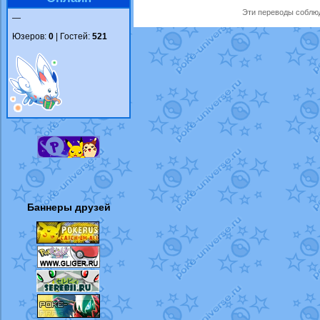
Эти переводы соблюд
—
Юзеров:
0
| Гостей:
521
Баннеры друзей