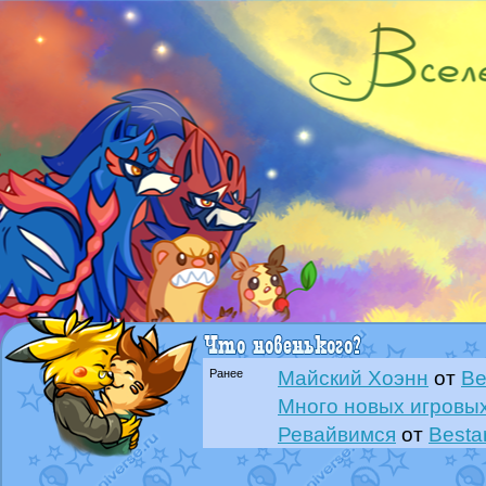
Ранее
Майский Хоэнн
от
Be
Много новых игровых
Ревайвимся
от
Besta
Всё, трындец
от
Best