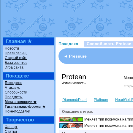
Технические пробле
доброе утро славяне
Йолда и Мимикью
от
Недовольный котома
The Dark Wishmaker
шадоу спиритомб
от
Главная ★
Покедекс
Способность Protean
: :
траббиш
от
ilovearce
Новости
Правила/FAQ
Raging Bolt
от
Grace
◄ Pressure
Старый сайт
Shadow mismagius
о
База эвентов
Игра сайта
художник
от
vicavica
Protean
Покедекс
Меняе
Покедекс
Изменчивость
Откры
Атакдекс
Способности
Предметы
Diamond/Pearl
Platinum
HeartGold/
Мега-эволюции ★
Гигантамакс-формы ★
Поке-подделки
Описание в играх
Творчество
Меняет тип покемона на тип
Меняет тип покемона на тип
Фанарт
Статьи