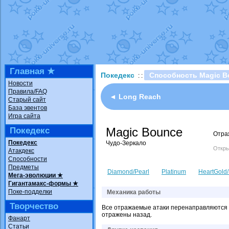
Технические пробле
доброе утро славяне
Йолда и Мимикью
от
Недовольный котома
The Dark Wishmaker
шадоу спиритомб
от
Главная ★
Покедекс
Способность Magic B
: :
траббиш
от
ilovearce
Новости
Правила/FAQ
Raging Bolt
от
Grace
◄ Long Reach
Старый сайт
Shadow mismagius
о
База эвентов
Игра сайта
художник
от
vicavica
Magic Bounce
Покедекс
Отра
Покедекс
Чудо-Зеркало
Откры
Атакдекс
Способности
Предметы
Diamond/Pearl
Platinum
HeartGold/
Мега-эволюции ★
Гигантамакс-формы ★
Поке-подделки
Механика работы
Творчество
Все отражаемые атаки перенаправляются о
отражены назад.
Фанарт
Статьи