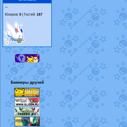
—
Юзеров:
0
| Гостей:
187
Баннеры друзей