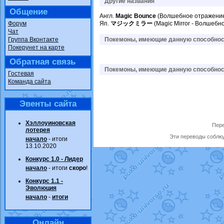
Другие названия
Общение
Англ.
Magic Bounce
(Волшебное отражени
Форум
Яп.
マジックミラー
(Magic Mirror - Волшебн
Чат
Группа Вконтакте
Покемоны, имеющие данную способност
Покерунет на карте
Обратная связь
Покемоны, имеющие данную способност
Гостевая
Команда сайта
Эвенты сайта
Хэллоуиновская
Пере
лотерея
Эти переводы соблюд
начало
- итоги
13.10.2020
Конкурс 1.0 - Лидер
начало
- итоги
скоро
!
Конкурс 1.1 -
Эволюция
начало
-
итоги
Онлайн