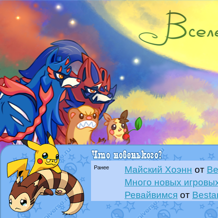
Ранее
Майский Хоэнн
от
Be
Много новых игровых
Ревайвимся
от
Besta
Всё, трындец
от
Best