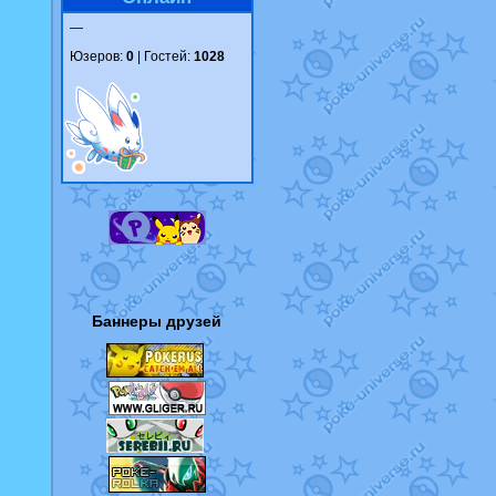
—
Юзеров:
0
| Гостей:
1028
Баннеры друзей