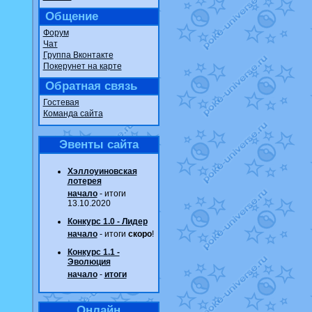
Общение
Форум
Чат
Группа Вконтакте
Покерунет на карте
Обратная связь
Гостевая
Команда сайта
Эвенты сайта
Хэллоуиновская
лотерея
начало
- итоги
13.10.2020
Конкурс 1.0 - Лидер
начало
- итоги
скоро
!
Конкурс 1.1 -
Эволюция
начало
-
итоги
Онлайн