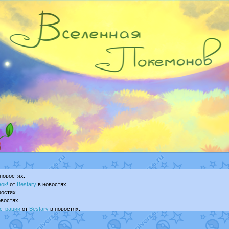
новостях.
ок!
от
Bestary
в новостях.
остях.
востях.
страции
от
Bestary
в новостях.
ku
в фанарте.
yanCat
в фанарте.