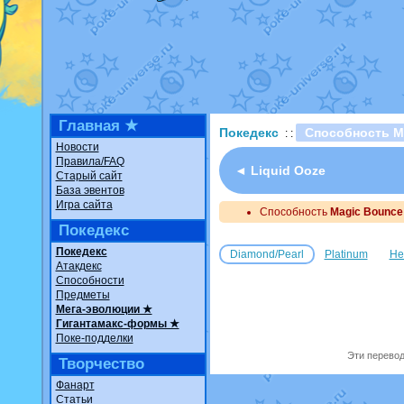
Недовольный котомангуст
о
The Dark Wishmaker
от
Ran
шадоу спиритомб
от
ilovear
траббиш
от
ilovearceus
в фан
Raging Bolt
от
GraceDaFox
в
Shadow mismagius
от
JOK_ju
художник
от
vicavica
в фанар
Главная ★
Покедекс
Способность M
: :
Новости
Правила/FAQ
◄ Liquid Ooze
Старый сайт
База эвентов
Игра сайта
Способность
Magic Bounce
Покедекс
Покедекс
Diamond/Pearl
Platinum
He
Атакдекс
Способности
Предметы
Мега-эволюции ★
Гигантамакс-формы ★
Поке-подделки
Эти перевод
Творчество
Фанарт
Статьи