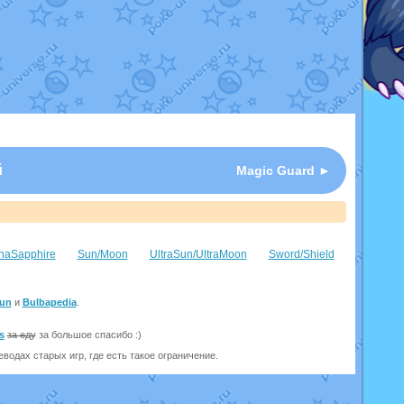
й
Magic Guard ►
haSapphire
Sun/Moon
UltraSun/UltraMoon
Sword/Shield
un
и
Bulbapedia
.
s
за еду
за большое спасибо :)
одах старых игр, где есть такое ограничение.