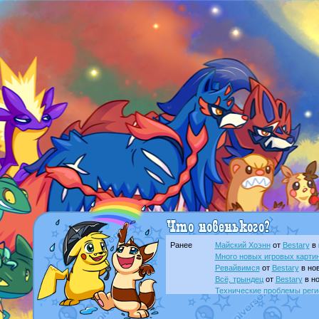
Ранее
Майский Хоэнн
от
Bestary
в 
Много новых игровых картин
Ревайвимся
от
Bestary
в нов
Всё, трындец
от
Bestary
в но
Технические проблемы реги
доброе утро славяне
от
Dak
Йолда и Мимикью
от
MavisN