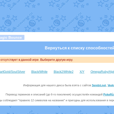
т
Randomon
в фанарте.
domon
в фанарте.
ceus
в фанарте.
арте.
 фанарте.
lia
в фанарте.
те.
Все обновления
agic Bounce
Вернуться к списку способносте
отсутствует в данной игре. Выберите другую игру.
artGold/SoulSilver
Black/White
Black2/White2
X/Y
OmegaRuby/Alp
Информация для нашего декса была взята с сайтов
Serebii.net
,
Veek
Перевод терминов и описаний (до 6-го поколения) осуществлён командой
PokeRù
ы соблюдают "правило 12 символов на название" и пригодны для использования в перев