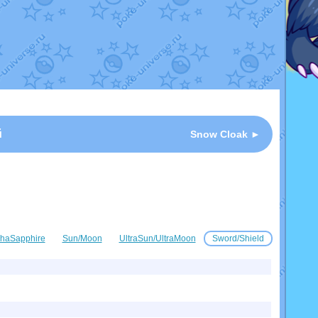
й
Snow Cloak ►
haSapphire
Sun/Moon
UltraSun/UltraMoon
Sword/Shield