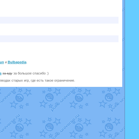
un
и
Bulbapedia
.
s
за еду
за большое спасибо :)
одах старых игр, где есть такое ограничение.