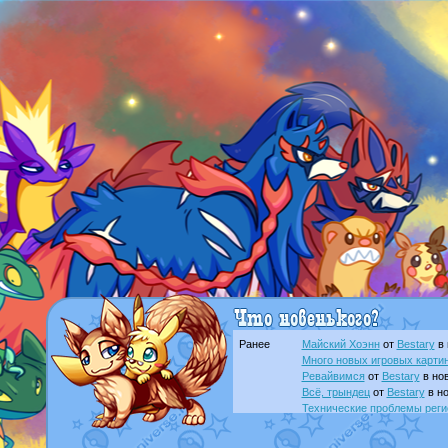
Ранее
Майский Хоэнн
от
Bestary
в 
Много новых игровых картин
Ревайвимся
от
Bestary
в нов
Всё, трындец
от
Bestary
в но
Технические проблемы реги
доброе утро славяне
от
Dak
Йолда и Мимикью
от
MavisN