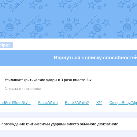
т
Randomon
в фанарте.
domon
в фанарте.
ceus
в фанарте.
арте.
 фанарте.
lia
в фанарте.
те.
Все обновления
iper
Вернуться к списку способносте
Усиливает критические удары в 3 раза вместо 2-х.
Открыта в 4 поколении
artGold/SoulSilver
Black/White
Black2/White2
X/Y
OmegaRuby/Alp
 повреждение критическими ударами вместо обычного двукратного.