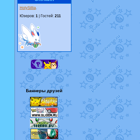
HolySillia
.
Юзеров:
1
| Гостей:
211
Баннеры друзей