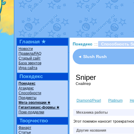
Недовольный котомангуст
о
The Dark Wishmaker
от
Ran
шадоу спиритомб
от
ilovear
траббиш
от
ilovearceus
в фан
Raging Bolt
от
GraceDaFox
в
Shadow mismagius
от
JOK_ju
художник
от
vicavica
в фанар
Главная ★
Покедекс
Способность Sn
: :
Новости
Правила/FAQ
◄ Slush Rush
Старый сайт
База эвентов
Игра сайта
Sniper
Покедекс
Покедекс
Снайпер
Атакдекс
Способности
Предметы
Diamond/Pearl
Platinum
He
Мега-эволюции ★
Гигантамакс-формы ★
Поке-подделки
Механика работы
Творчество
Этот покемон наносит троекратное
Фанарт
Другие названия
Статьи