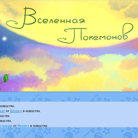
новостях.
ок!
от
Bestary
в новостях.
остях.
востях.
страции
от
Bestary
в новостях.
ku
в фанарте.
yanCat
в фанарте.