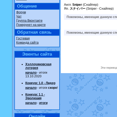
Англ.
Sniper
(Снайпер)
Общение
Яп.
スナイパー
(Sniper - Снайпер)
Форум
Чат
Покемоны, имеющие данную спо
Группа Вконтакте
Покерунет на карте
Обратная связь
Покемоны, имеющие данную спо
Гостевая
Команда сайта
Эвенты сайта
Хэллоуиновская
лотерея
Эти перевод
начало
- итоги
13.10.2020
Конкурс 1.0 - Лидер
начало
- итоги
скоро
!
Конкурс 1.1 -
Эволюция
начало
-
итоги
Онлайн