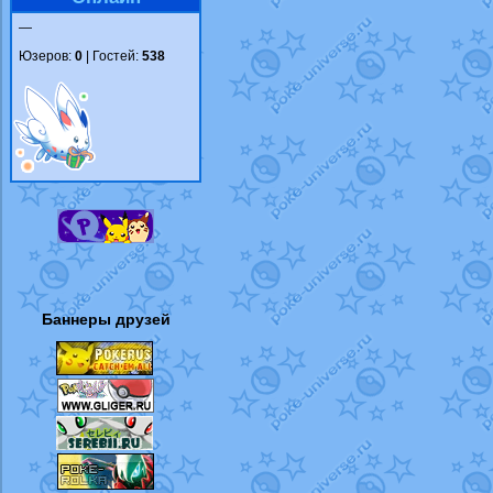
—
Юзеров:
0
| Гостей:
538
Баннеры друзей