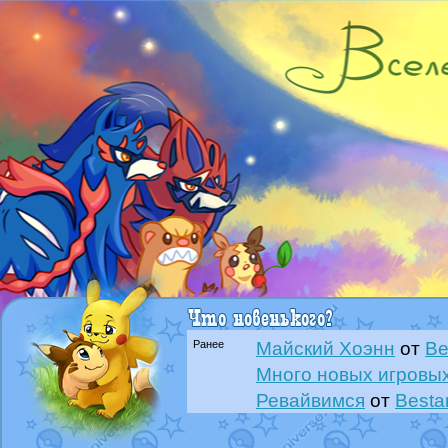
Ранее
Майский Хоэнн
от
Be
Много новых игровых
Ревайвимся
от
Besta
Всё, трындец
от
Best