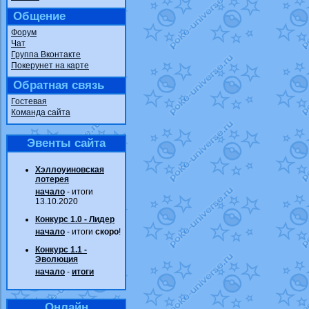
Общение
Форум
Чат
Группа Вконтакте
Покерунет на карте
Обратная связь
Гостевая
Команда сайта
Эвенты сайта
Хэллоуиновская
лотерея
начало
- итоги
13.10.2020
Конкурс 1.0 - Лидер
начало
- итоги
скоро
!
Конкурс 1.1 -
Эволюция
начало
-
итоги
Онлайн