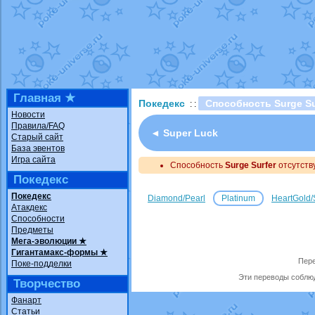
Технические пробле
доброе утро славяне
Йолда и Мимикью
от
Недовольный котома
The Dark Wishmaker
шадоу спиритомб
от
Главная ★
Покедекс
Способность Surge Su
: :
траббиш
от
ilovearce
Новости
Правила/FAQ
Raging Bolt
от
Grace
◄ Super Luck
Старый сайт
Shadow mismagius
о
База эвентов
Игра сайта
Способность
художник
Surge Surfer
от
vicavica
отсутству
Покедекс
Покедекс
Diamond/Pearl
Platinum
HeartGold/
Атакдекс
Способности
Предметы
Мега-эволюции ★
Гигантамакс-формы ★
Пере
Поке-подделки
Эти переводы соблюд
Творчество
Фанарт
Статьи