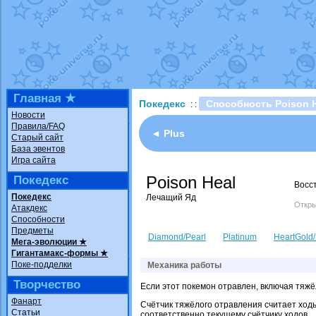
Технические пробле
доброе утро славяне
Йолда и Мимикью
от
Недовольный котома
The Dark Wishmaker
шадоу спиритомб
от
Главная ★
Покедекс
Способность Poison 
: :
траббиш
от
ilovearce
Новости
Правила/FAQ
Raging Bolt
от
Grace
◄ Plus
Старый сайт
Shadow mismagius
о
База эвентов
Игра сайта
художник
от
vicavica
Poison Heal
Покедекс
Восс
Покедекс
Лечащий Яд
Откры
Атакдекс
Способности
Предметы
Diamond/Pearl
Platinum
HeartGold/
Мега-эволюции ★
Гигантамакс-формы ★
Поке-подделки
Механика работы
Творчество
Если этот покемон отравлен, включая тяжё
Фанарт
Счётчик тяжёлого отравления считает ходы
Статьи
соответственно текущему счётчику ходов.