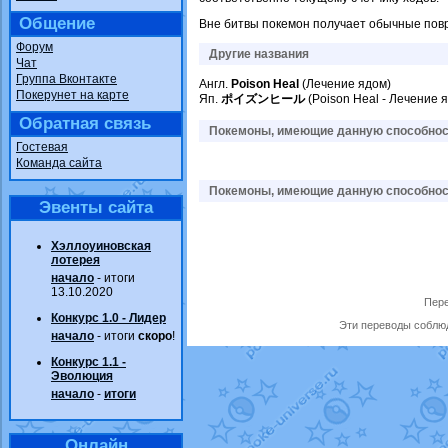
Общение
Вне битвы покемон получает обычные пов
Форум
Другие названия
Чат
Группа Вконтакте
Англ.
Poison Heal
(Лечение ядом)
Покерунет на карте
Яп.
ポイズンヒール
(Poison Heal - Лечение 
Обратная связь
Покемоны, имеющие данную способност
Гостевая
Команда сайта
Покемоны, имеющие данную способност
Эвенты сайта
Хэллоуиновская
лотерея
начало
- итоги
13.10.2020
Пере
Конкурс 1.0 - Лидер
Эти переводы соблюд
начало
- итоги
скоро
!
Конкурс 1.1 -
Эволюция
начало
-
итоги
Онлайн