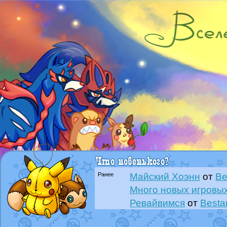
Ранее
Майский Хоэнн
от
Be
Много новых игровых
Ревайвимся
от
Besta
Всё, трындец
от
Best