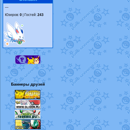
—
Юзеров:
0
| Гостей:
243
Баннеры друзей