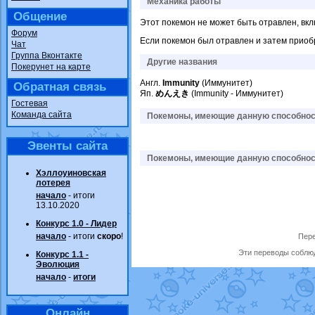
Механика работы
Общение
Этот покемон не может быть отравлен, вк
Форум
Если покемон был отравлен и затем приобр
Чат
Группа Вконтакте
Другие названия
Покерунет на карте
Англ.
Immunity
(Иммунитет)
Обратная связь
Яп.
めんえき
(Immunity - Иммунитет)
Гостевая
Команда сайта
Покемоны, имеющие данную способност
Эвенты сайта
Покемоны, имеющие данную способност
Хэллоуиновская
лотерея
начало
- итоги
13.10.2020
Конкурс 1.0 - Лидер
начало
- итоги
скоро
!
Пере
Эти переводы соблюд
Конкурс 1.1 -
Эволюция
начало
-
итоги
Онлайн