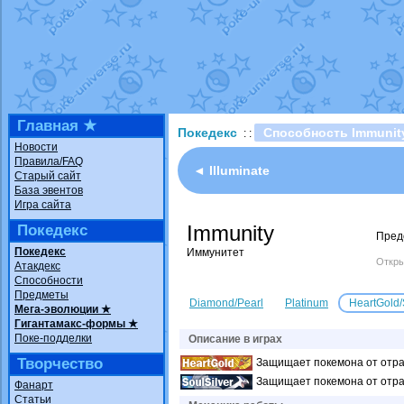
Технические пробле
доброе утро славяне
Йолда и Мимикью
от
Недовольный котома
The Dark Wishmaker
шадоу спиритомб
от
Главная ★
Покедекс
Способность Immunit
: :
траббиш
от
ilovearce
Новости
Правила/FAQ
Raging Bolt
от
Grace
◄ Illuminate
Старый сайт
Shadow mismagius
о
База эвентов
Игра сайта
художник
от
vicavica
Immunity
Покедекс
Пред
Покедекс
Иммунитет
Откры
Атакдекс
Способности
Предметы
Diamond/Pearl
Platinum
HeartGold/
Мега-эволюции ★
Гигантамакс-формы ★
Поке-подделки
Описание в играх
Творчество
Защищает покемона от отра
Защищает покемона от отра
Фанарт
Статьи