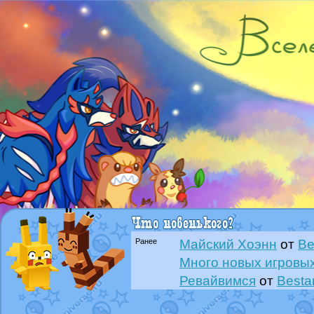
Ранее
Майский Хоэнн
от
Be
Много новых игровых
Ревайвимся
от
Besta
Всё, трындец
от
Best