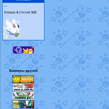
—
Юзеров:
0
| Гостей:
533
Баннеры друзей