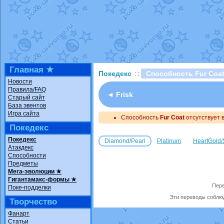
Технические пробле
доброе утро славяне
Йолда и Мимикью
от
Недовольный котома
The Dark Wishmaker
шадоу спиритомб
от
Главная ★
Покедекс
Способность Fur Coa
: :
траббиш
от
ilovearce
Новости
Правила/FAQ
Raging Bolt
от
Grace
◄ Frisk
Старый сайт
Shadow mismagius
о
База эвентов
Игра сайта
Способность
художник
Fur Coat
от
отсутствует в
vicavica
Покедекс
Покедекс
Diamond/Pearl
Platinum
HeartGold/
Атакдекс
Способности
Предметы
Мега-эволюции ★
Гигантамакс-формы ★
Пере
Поке-подделки
Эти переводы соблюд
Творчество
Фанарт
Статьи