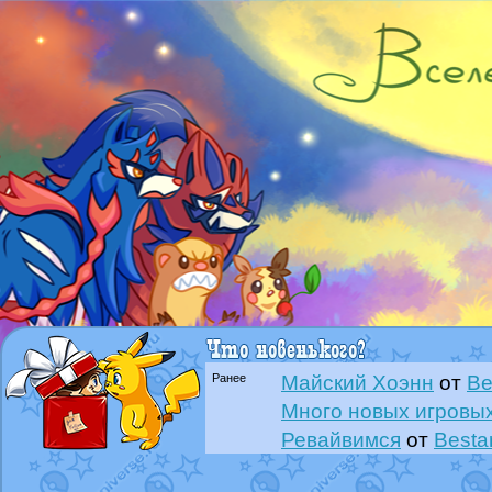
Ранее
Майский Хоэнн
от
Be
Много новых игровых
Ревайвимся
от
Besta
Всё, трындец
от
Best