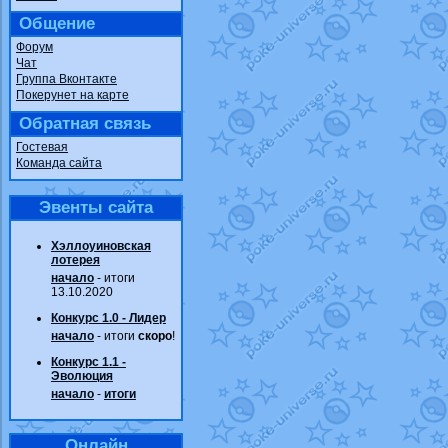
Общение
Форум
Чат
Группа Вконтакте
Покерунет на карте
Обратная связь
Гостевая
Команда сайта
Эвенты сайта
Хэллоуиновская
лотерея
начало
- итоги
13.10.2020
Конкурс 1.0 - Лидер
начало
- итоги
скоро
!
Конкурс 1.1 -
Эволюция
начало
-
итоги
Онлайн