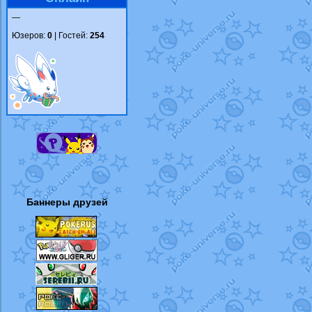
—
Юзеров:
0
| Гостей:
254
Баннеры друзей