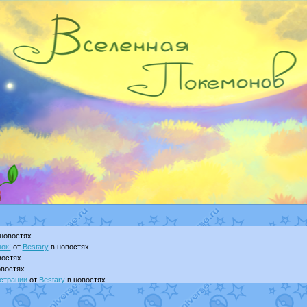
новостях.
ок!
от
Bestary
в новостях.
остях.
востях.
страции
от
Bestary
в новостях.
ku
в фанарте.
yanCat
в фанарте.