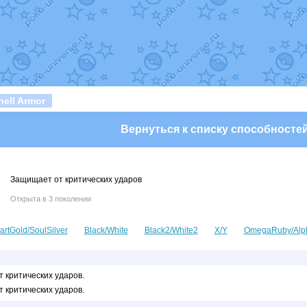
т
Randomon
в фанарте.
domon
в фанарте.
ceus
в фанарте.
арте.
 фанарте.
lia
в фанарте.
те.
Все обновления
ell Armor
Вернуться к списку способносте
Защищает от критических ударов
Открыта в 3 поколении
artGold/SoulSilver
Black/White
Black2/White2
X/Y
OmegaRuby/Alp
 критических ударов.
 критических ударов.