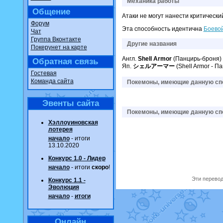
Механика работы
Общение
Атаки не могут нанести критически
Форум
Эта способность идентична
Боево
Чат
Группа Вконтакте
Другие названия
Покерунет на карте
Англ.
Shell Armor
(Панцирь-броня)
Обратная связь
Яп.
シェルアーマー
(Shell Armor - П
Гостевая
Команда сайта
Покемоны, имеющие данную спо
Эвенты сайта
Покемоны, имеющие данную спо
Хэллоуиновская
лотерея
начало
- итоги
13.10.2020
Конкурс 1.0 - Лидер
начало
- итоги
скоро
!
Эти перевод
Конкурс 1.1 -
Эволюция
начало
-
итоги
Онлайн