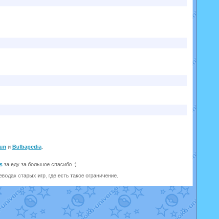
un
и
Bulbapedia
.
s
за еду
за большое спасибо :)
одах старых игр, где есть такое ограничение.