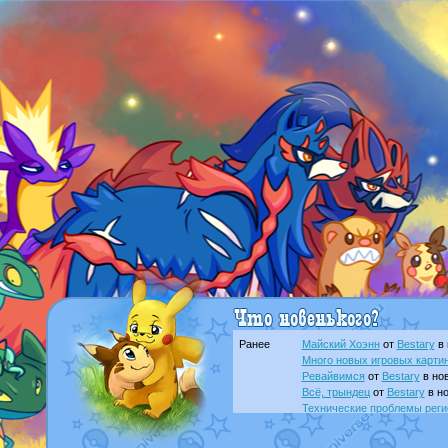
Ранее
Майский Хоэнн
от
Bestary
в 
Много новых игровых картин
Ревайвимся
от
Bestary
в нов
Всё, трындец
от
Bestary
в но
Технические проблемы реги
доброе утро славяне
от
Dak
Йолда и Мимикью
от
MavisN