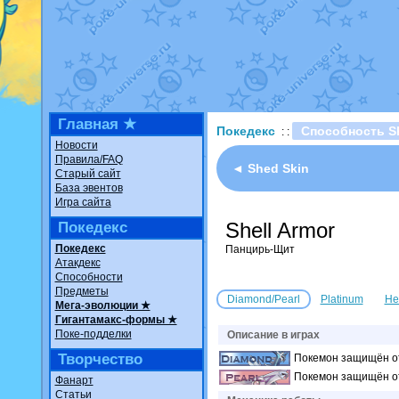
Недовольный котомангуст
о
The Dark Wishmaker
от
Ran
шадоу спиритомб
от
ilovear
траббиш
от
ilovearceus
в фан
Raging Bolt
от
GraceDaFox
в
Shadow mismagius
от
JOK_ju
художник
от
vicavica
в фанар
Главная ★
Покедекс
Способность Sh
: :
Новости
Правила/FAQ
◄ Shed Skin
Старый сайт
База эвентов
Игра сайта
Shell Armor
Покедекс
Покедекс
Панцирь-Щит
Атакдекс
Способности
Предметы
Diamond/Pearl
Platinum
He
Мега-эволюции ★
Гигантамакс-формы ★
Поке-подделки
Описание в играх
Творчество
Покемон защищён от
Покемон защищён от
Фанарт
Статьи