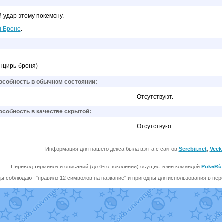
й удар этому покемону.
й Броне
.
анцирь-броня)
собность в обычном состоянии:
Отсутствуют.
собность в качестве скрытой:
Отсутствуют.
Информация для нашего декса была взята с сайтов
Serebii.net
,
Veek
Перевод терминов и описаний (до 6-го поколения) осуществлён командой
PokeRù
ы соблюдают "правило 12 символов на название" и пригодны для использования в перев