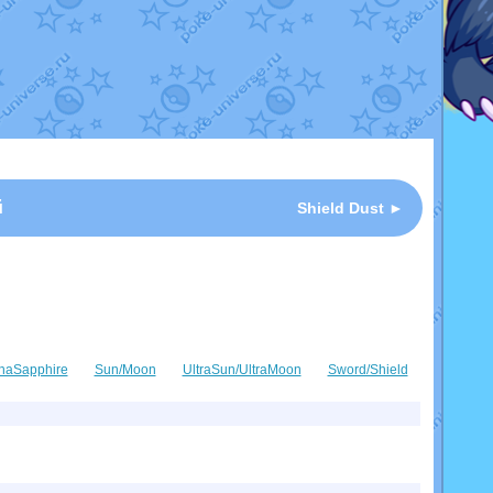
й
Shield Dust ►
haSapphire
Sun/Moon
UltraSun/UltraMoon
Sword/Shield