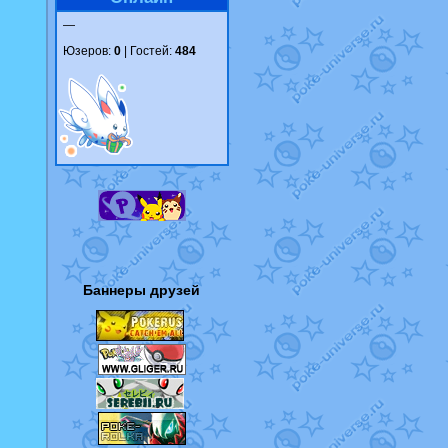
—
Юзеров:
0
| Гостей:
484
Баннеры друзей