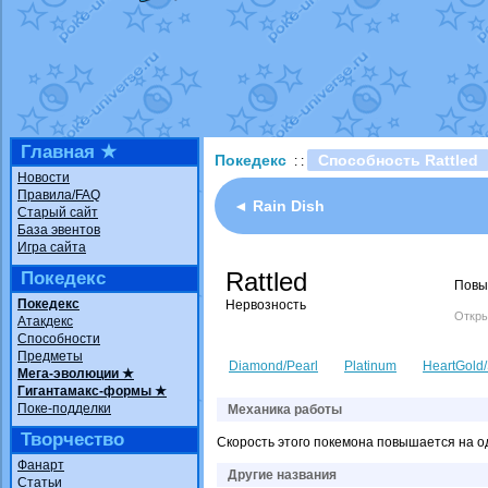
Технические пробле
доброе утро славяне
Йолда и Мимикью
от
Недовольный котома
The Dark Wishmaker
шадоу спиритомб
от
Главная ★
Покедекс
Способность Rattled
: :
траббиш
от
ilovearce
Новости
Правила/FAQ
Raging Bolt
от
Grace
◄ Rain Dish
Старый сайт
Shadow mismagius
о
База эвентов
Игра сайта
художник
от
vicavica
Rattled
Покедекс
Повыш
Покедекс
Нервозность
Откры
Атакдекс
Способности
Предметы
Diamond/Pearl
Platinum
HeartGold/
Мега-эволюции ★
Гигантамакс-формы ★
Поке-подделки
Механика работы
Творчество
Скорость этого покемона повышается на од
Фанарт
Другие названия
Статьи