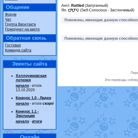
Англ.
Rattled
(Запуганный)
Общение
Яп.
びびり
(Self-Conscious - Застенчивый)
Форум
Чат
Покемоны, имеющие данную способност
Группа Вконтакте
Покерунет на карте
Обратная связь
Покемоны, имеющие данную способност
Гостевая
Команда сайта
Эвенты сайта
Пере
Хэллоуиновская
лотерея
Эти переводы соблюд
начало
- итоги
13.10.2020
Конкурс 1.0 - Лидер
начало
- итоги
скоро
!
Конкурс 1.1 -
Эволюция
начало
-
итоги
Онлайн