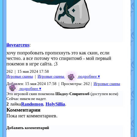
ilovearceus
:
хочу попробовать пропихнуть это как скин, если
честно. а все потому что спиритомб - мой первый
покемон в игре сайта. ;3
262 | 15 мая 2024 17:58
Игровые скины
|
Игровые скины
подробнее
▾
Добавлен: 15 мая 2024 17:58 | Просмотры: 262 |
Игровые скины
подробнее ▾
Это игровой скин покемона
Шадоу-Спиритомб
(доступен всем)
Сейчас никем не надет.
2
лайка
Randomon
,
HolySillia
.
Комментарии
Пока нет комментариев.
Добавить комментарий