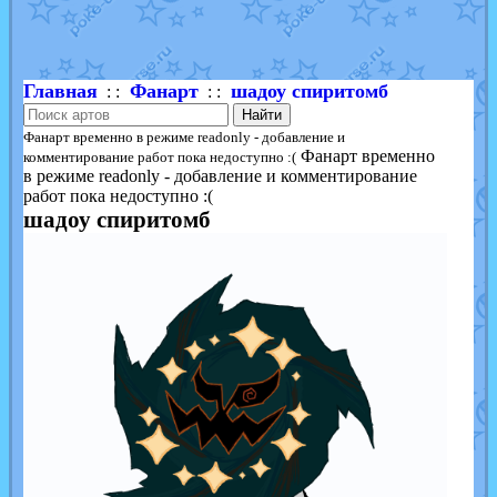
Shadow mismagius
от
JOK_julia
в фанарте.
художник
от
vicavica
в фанарте.
Главная
Фанарт
шадоу спиритомб
: :
: :
Найти
Фанарт временно в режиме readonly - добавление и
Фанарт временно
комментирование работ пока недоступно :(
в режиме readonly - добавление и комментирование
работ пока недоступно :(
шадоу спиритомб