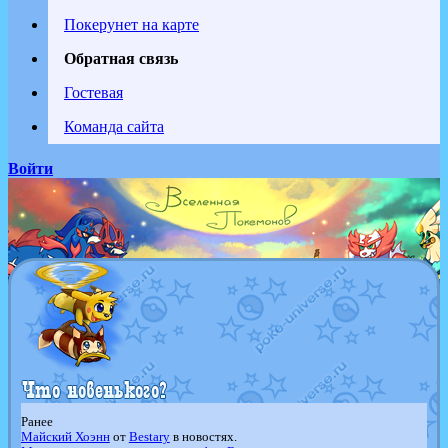
Покерунет на карте
Обратная связь
Гостевая
Команда сайта
Войти
Ранее
Майский Хоэнн
от
Bestary
в новостях.