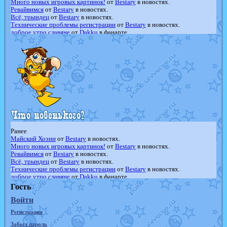
Много новых игровых картинок!
от
Bestary
в новостях.
Ревайвимся
от
Bestary
в новостях.
Всё, трындец
от
Bestary
в новостях.
Технические проблемы регистрации
от
Bestary
в новостях.
доброе утро славяне
от
Dakku
в фанарте.
Йолда и Мимикью
от
MavisNyanCat
в фанарте.
Недовольный котомангуст
от
Randomon
в фанарте.
The Dark Wishmaker
от
Randomon
в фанарте.
шадоу спиритомб
от
ilovearceus
в фанарте.
траббиш
от
ilovearceus
в фанарте.
Raging Bolt
от
GraceDaFox
в фанарте.
Shadow mismagius
от
JOK_julia
в фанарте.
художник
от
vicavica
в фанарте.
Ранее
Майский Хоэнн
от
Bestary
в новостях.
Много новых игровых картинок!
от
Bestary
в новостях.
Ревайвимся
от
Bestary
в новостях.
Всё, трындец
от
Bestary
в новостях.
Технические проблемы регистрации
от
Bestary
в новостях.
доброе утро славяне
от
Dakku
в фанарте.
Йолда и Мимикью
от
MavisNyanCat
в фанарте.
Гость
Недовольный котомангуст
от
Randomon
в фанарте.
Войти
The Dark Wishmaker
от
Randomon
в фанарте.
шадоу спиритомб
от
ilovearceus
в фанарте.
Регистрация
траббиш
от
ilovearceus
в фанарте.
Raging Bolt
от
GraceDaFox
в фанарте.
Забыл пароль