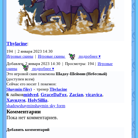
Thylacine
:
194 | 2 января 2023 14:30
Игровые скины
|
Игровые скины
подробнее
▾
Добавлен: 2 января 2023 14:30 | Просмотры: 194 |
Игровые
скины
подробнее ▾
Это игровой скин покемона
Шадоу-Шеймин (Небесный)
(доступен всем)
Сейчас его носит 1 покемон:
Shaymin (Sky)
- тренер
Thylacine
6
лайков
midved
,
GraceDaFox
,
Zacian
,
vicavica
,
Хаундум
,
HolySillia
.
shadow
shaymin
shaymin sky form
Комментарии
Пока нет комментариев.
Добавить комментарий