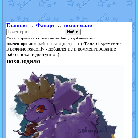
Shadow mismagius
от
JOK_julia
в фанарте.
художник
от
vicavica
в фанарте.
Главная
Фанарт
похолодало
: :
: :
Найти
Фанарт временно в режиме readonly - добавление и
Фанарт временно
комментирование работ пока недоступно :(
в режиме readonly - добавление и комментирование
работ пока недоступно :(
похолодало