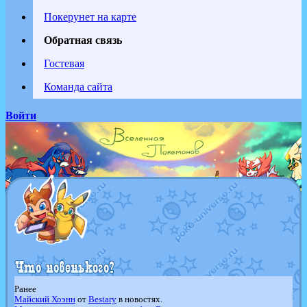
Покерунет на карте
Обратная связь
Гостевая
Команда сайта
Войти
Ранее
Майский Хоэнн
от
Bestary
в новостях.