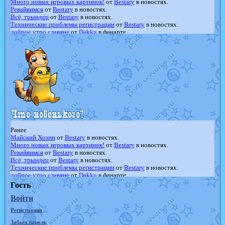
Много новых игровых картинок!
от
Bestary
в новостях.
Ревайвимся
от
Bestary
в новостях.
Всё, трындец
от
Bestary
в новостях.
Технические проблемы регистрации
от
Bestary
в новостях.
доброе утро славяне
от
Dakku
в фанарте.
Йолда и Мимикью
от
MavisNyanCat
в фанарте.
Недовольный котомангуст
от
Randomon
в фанарте.
The Dark Wishmaker
от
Randomon
в фанарте.
шадоу спиритомб
от
ilovearceus
в фанарте.
траббиш
от
ilovearceus
в фанарте.
Raging Bolt
от
GraceDaFox
в фанарте.
Shadow mismagius
от
JOK_julia
в фанарте.
художник
от
vicavica
в фанарте.
Ранее
Майский Хоэнн
от
Bestary
в новостях.
Много новых игровых картинок!
от
Bestary
в новостях.
Ревайвимся
от
Bestary
в новостях.
Всё, трындец
от
Bestary
в новостях.
Технические проблемы регистрации
от
Bestary
в новостях.
доброе утро славяне
от
Dakku
в фанарте.
Йолда и Мимикью
от
MavisNyanCat
в фанарте.
Гость
Недовольный котомангуст
от
Randomon
в фанарте.
Войти
The Dark Wishmaker
от
Randomon
в фанарте.
шадоу спиритомб
от
ilovearceus
в фанарте.
Регистрация
траббиш
от
ilovearceus
в фанарте.
Raging Bolt
от
GraceDaFox
в фанарте.
Забыл пароль