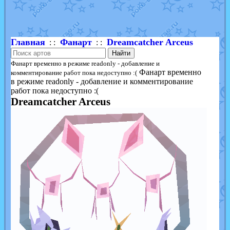
Shadow mismagius
от
JOK_julia
в фанарте.
художник
от
vicavica
в фанарте.
Главная
Фанарт
Dreamcatcher Arceus
: :
: :
Найти
Фанарт временно в режиме readonly - добавление и
Фанарт временно
комментирование работ пока недоступно :(
в режиме readonly - добавление и комментирование
работ пока недоступно :(
Dreamcatcher Arceus