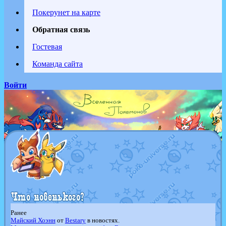
Покерунет на карте
Обратная связь
Гостевая
Команда сайта
Войти
Ранее
Майский Хоэнн
от
Bestary
в новостях.