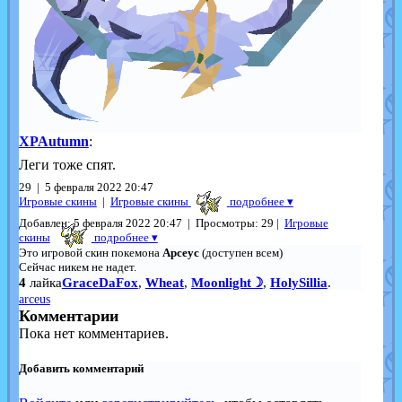
XPAutumn
:
Леги тоже спят.
29 | 5 февраля 2022 20:47
Игровые скины
|
Игровые скины
подробнее
▾
Добавлен: 5 февраля 2022 20:47 | Просмотры: 29 |
Игровые
скины
подробнее ▾
Это игровой скин покемона
Арсеус
(доступен всем)
Сейчас никем не надет.
4
лайка
GraceDaFox
,
Wheat
,
Moonlight☽
,
HolySillia
.
arceus
Комментарии
Пока нет комментариев.
Добавить комментарий