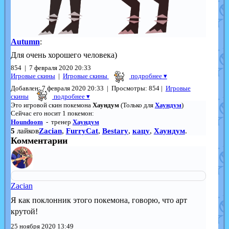
Autumn
:
Для очень хорошего человека)
854 | 7 февраля 2020 20:33
Игровые скины
|
Игровые скины
подробнее
▾
Добавлен: 7 февраля 2020 20:33 | Просмотры: 854 |
Игровые
скины
подробнее ▾
Это игровой скин покемона
Хаундум
(Только для
Хаундум
)
Сейчас его носит 1 покемон:
Houndoom
- тренер
Хаундум
5
лайков
Zacian
,
FurryCat
,
Bestary
,
кацу
,
Хаундум
.
Комментарии
Zacian
Я как поклонник этого покемона, говорю, что арт
крутой!
25 ноября 2020 13:49