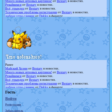
Много новых игровых картинок!
от
Bestary
в новостях.
Ревайвимся
от
Bestary
в новостях.
Всё, трындец
от
Bestary
в новостях.
Технические проблемы регистрации
от
Bestary
в новостях.
доброе утро славяне
от
Dakku
в фанарте.
Йолда и Мимикью
от
MavisNyanCat
в фанарте.
Недовольный котомангуст
от
Randomon
в фанарте.
The Dark Wishmaker
от
Randomon
в фанарте.
шадоу спиритомб
от
ilovearceus
в фанарте.
траббиш
от
ilovearceus
в фанарте.
Raging Bolt
от
GraceDaFox
в фанарте.
Shadow mismagius
от
JOK_julia
в фанарте.
художник
от
vicavica
в фанарте.
Ранее
Майский Хоэнн
от
Bestary
в новостях.
Много новых игровых картинок!
от
Bestary
в новостях.
Ревайвимся
от
Bestary
в новостях.
Всё, трындец
от
Bestary
в новостях.
Технические проблемы регистрации
от
Bestary
в новостях.
доброе утро славяне
от
Dakku
в фанарте.
Йолда и Мимикью
от
MavisNyanCat
в фанарте.
Гость
Недовольный котомангуст
от
Randomon
в фанарте.
Войти
The Dark Wishmaker
от
Randomon
в фанарте.
шадоу спиритомб
от
ilovearceus
в фанарте.
Регистрация
траббиш
от
ilovearceus
в фанарте.
Raging Bolt
от
GraceDaFox
в фанарте.
Забыл пароль