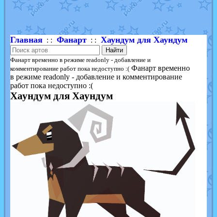
Shadow mismagius
от
JOK_julia
в фанарте.
художник
от
vicavica
в фанарте.
Главная
Фанарт
Хаундум для Хаундум
: :
: :
Найти
Фанарт временно в режиме readonly - добавление и
Фанарт временно
комментирование работ пока недоступно :(
в режиме readonly - добавление и комментирование
работ пока недоступно :(
Хаундум для Хаундум