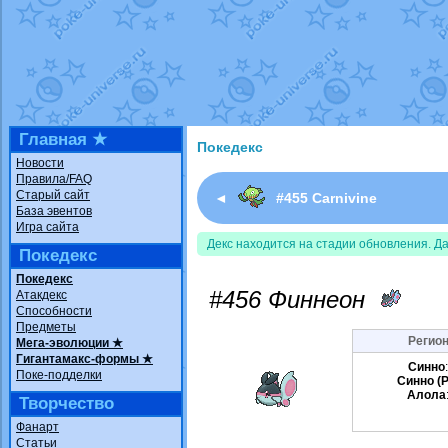
Недовольный котомангуст
от
Rando
The Dark Wishmaker
от
Randomon
в ф
шадоу спиритомб
от
ilovearceus
в фа
траббиш
от
ilovearceus
в фанарте.
Raging Bolt
от
GraceDaFox
в фанарте
Shadow mismagius
от
JOK_julia
в фан
художник
от
vicavica
в фанарте.
Главная ★
Покедекс
Новости
Правила/FAQ
Старый сайт
◄
#455 Carnivine
База эвентов
Игра сайта
Декс находится на стадии обновления. Д
Покедекс
Покедекс
#456 Финнеон
Атакдекс
Способности
Предметы
Регион
Мега-эволюции ★
Гигантамакс-формы ★
Синно
Поке-подделки
Синно (P
Алола
Творчество
Фанарт
Статьи