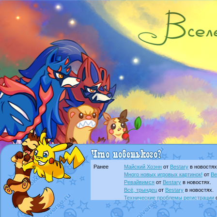
Ранее
Майский Хоэнн
от
Bestary
в новостях
Много новых игровых картинок!
от
Be
Ревайвимся
от
Bestary
в новостях.
Всё, трындец
от
Bestary
в новостях.
Технические проблемы регистрации
доброе утро славяне
от
Dakku
в фана
Йолда и Мимикью
от
MavisNyanCat
в