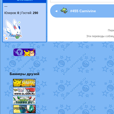
—
◄
#455 Carnivine
Юзеров:
0
| Гостей:
290
Пере
Эти переводы соблюд
Баннеры друзей