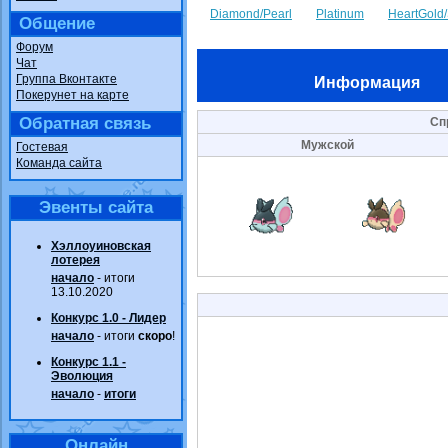
Diamond/Pearl
Platinum
HeartGold/
Общение
Форум
Чат
Группа Вконтакте
Информация
Покерунет на карте
Обратная связь
Сп
Мужской
Гостевая
Команда сайта
Эвенты сайта
Хэллоуиновская
лотерея
начало
- итоги
13.10.2020
Конкурс 1.0 - Лидер
начало
- итоги
скоро
!
Конкурс 1.1 -
Эволюция
начало
-
итоги
Онлайн