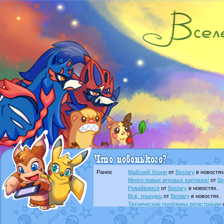
Ранее
Майский Хоэнн
от
Bestary
в новостях
Много новых игровых картинок!
от
Be
Ревайвимся
от
Bestary
в новостях.
Всё, трындец
от
Bestary
в новостях.
Технические проблемы регистрации
доброе утро славяне
от
Dakku
в фана
Йолда и Мимикью
от
MavisNyanCat
в