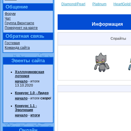
Diamond/Pearl
Platinum
HeartGold/
Общение
Форум
Чат
Группа Вконтакте
Информация
Покерунет на карте
Обратная связь
Спрайты
Гостевая
Команда сайта
Эвенты сайта
Хэллоуиновская
лотерея
начало
- итоги
13.10.2020
Конкурс 1.0 - Лидер
начало
- итоги
скоро
!
Конкурс 1.1 -
Эволюция
начало
-
итоги
Онлайн