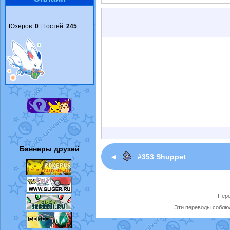
—
Юзеров:
0
| Гостей:
245
Баннеры друзей
◄
#353 Shuppet
Пере
Эти переводы соблюд