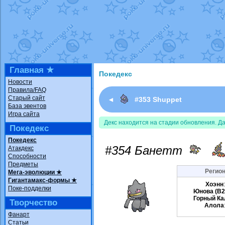
Недовольный котомангуст
от
Rando
The Dark Wishmaker
от
Randomon
в ф
шадоу спиритомб
от
ilovearceus
в фа
траббиш
от
ilovearceus
в фанарте.
Raging Bolt
от
GraceDaFox
в фанарте
Shadow mismagius
от
JOK_julia
в фан
художник
от
vicavica
в фанарте.
Главная ★
Покедекс
Новости
Правила/FAQ
Старый сайт
◄
#353 Shuppet
База эвентов
Игра сайта
Декс находится на стадии обновления. Д
Покедекс
Покедекс
#354 Банетт
Атакдекс
Способности
Предметы
Регион
Мега-эволюции ★
Гигантамакс-формы ★
Хоэнн
Поке-подделки
Юнова (B
Горный Ка
Творчество
Алола
Фанарт
Статьи