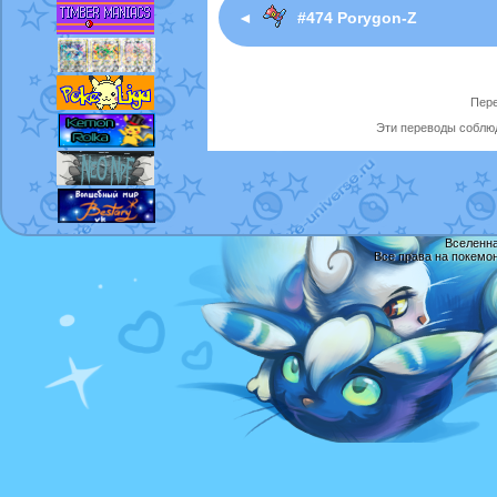
◄
#474 Porygon-Z
Пере
Эти переводы соблюд
Вселенна
Все права на покемо