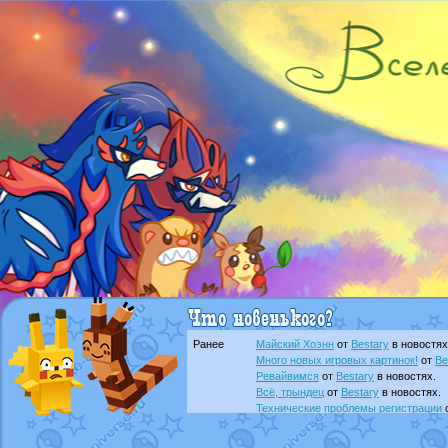
Ранее
Майский Хоэнн
от
Bestary
в новостях
Много новых игровых картинок!
от
Be
Ревайвимся
от
Bestary
в новостях.
Всё, трындец
от
Bestary
в новостях.
Технические проблемы регистрации
доброе утро славяне
от
Dakku
в фана
Йолда и Мимикью
от
MavisNyanCat
в