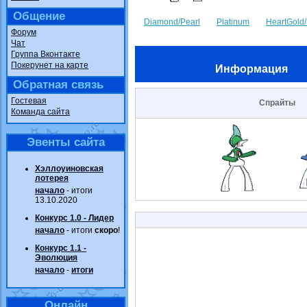
Общение
Diamond/Pearl
Platinum
HeartGold/
Форум
Чат
Группа Вконтакте
Покерунет на карте
Информация
Обратная связь
Гостевая
Спрайты
Команда сайта
Эвенты сайта
Хэллоуиновская
лотерея
начало
- итоги
13.10.2020
Конкурс 1.0 - Лидер
начало
- итоги
скоро
!
Конкурс 1.1 -
Эволюция
начало
-
итоги
Онлайн