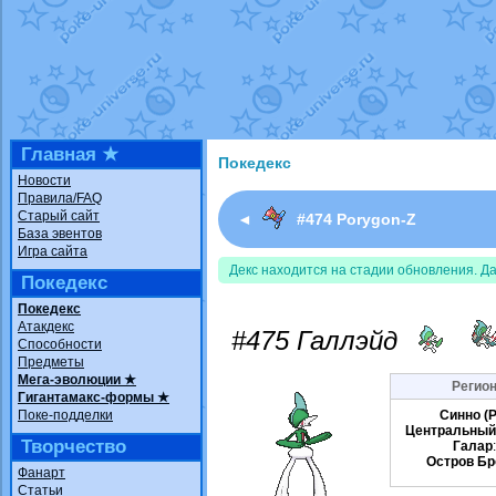
Недовольный котомангуст
от
Rando
The Dark Wishmaker
от
Randomon
в ф
шадоу спиритомб
от
ilovearceus
в фа
траббиш
от
ilovearceus
в фанарте.
Raging Bolt
от
GraceDaFox
в фанарте
Shadow mismagius
от
JOK_julia
в фан
художник
от
vicavica
в фанарте.
Главная ★
Покедекс
Новости
Правила/FAQ
Старый сайт
◄
#474 Porygon-Z
База эвентов
Игра сайта
Декс находится на стадии обновления. Д
Покедекс
Покедекс
Атакдекс
#475 Галлэйд
Способности
Предметы
Мега-эволюции ★
Регион
Гигантамакс-формы ★
Поке-подделки
Синно (P
Центральный
Творчество
Галар
Остров Бр
Фанарт
Статьи