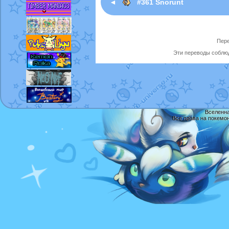
◄
#361 Snorunt
Пере
Эти переводы соблюд
Вселенна
Все права на покемо