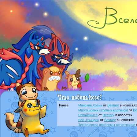
Ранее
Майский Хоэнн
от
Bestary
в новостях
Много новых игровых картинок!
от
Be
Ревайвимся
от
Bestary
в новостях.
Всё, трындец
от
Bestary
в новостях.
Технические проблемы регистрации
доброе утро славяне
от
Dakku
в фана
Йолда и Мимикью
от
MavisNyanCat
в