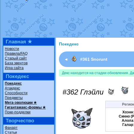
Недовольный котомангуст
от
Rando
The Dark Wishmaker
от
Randomon
в ф
шадоу спиритомб
от
ilovearceus
в фа
траббиш
от
ilovearceus
в фанарте.
Raging Bolt
от
GraceDaFox
в фанарте
Shadow mismagius
от
JOK_julia
в фан
художник
от
vicavica
в фанарте.
Главная ★
Покедекс
Новости
Правила/FAQ
Старый сайт
◄
#361 Snorunt
База эвентов
Игра сайта
Декс находится на стадии обновления. Д
Покедекс
Покедекс
Атакдекс
#362 Глэйли
Способности
Предметы
Мега-эволюции ★
Регион
Гигантамакс-формы ★
Поке-подделки
Хоэнн
Синно (P
Творчество
Алола
Галар
Фанарт
Статьи