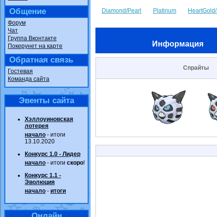
Общение
Diamond/Pearl
Platinum
HeartGold/
Форум
Чат
Группа Вконтакте
Информация
Покерунет на карте
Обратная связь
Спрайты
Гостевая
Команда сайта
Эвенты сайта
Хэллоуиновская
лотерея
начало
- итоги
13.10.2020
Конкурс 1.0 - Лидер
начало
- итоги
скоро
!
Конкурс 1.1 -
Эволюция
начало
-
итоги
Онлайн