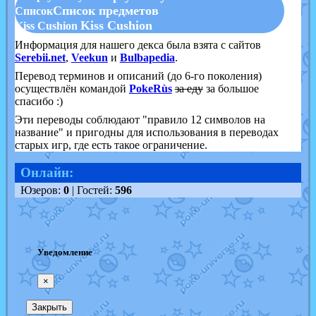
Список предметов
Список
Kiss Cushion
Kiss Cushion
Информация для нашего декса была взята с сайтов
Serebii.net
,
Veekun
и
Bulbapedia
.
Перевод терминов и описаний (до 6-го поколения)
осуществлён командой
PokeRùs
за еду
за большое
спасибо :)
Эти переводы соблюдают "правило 12 символов на
название" и пригодны для использования в переводах
старых игр, где есть такое ограничение.
Онлайн:
Юзеров:
0
| Гостей:
596
Уведомление
×
Закрыть