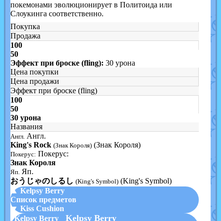
покемонами эволюционирует в Политоида или
Слоукинга соответственно.
Покупка
Продажа
100
50
Эффект при броске (fling):
30 урона
Цена покупки
Цена продажи
Эффект при броске (fling)
100
50
30 урона
Названия
Англ.
Англ.
King's Rock
(Знак Короля)
(Знак Короля)
Покерус:
Покерус:
Знак Короля
Яп.
Яп.
おうじゃのしるし
(King's Symbol)
(King's Symbol)
▲ Kelpsy Berry
Список предметов
▼ Kiss Cushion
Kelpsy Berry
Kelpsy Berry