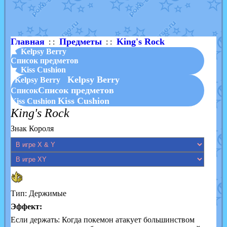
Shadow mismagius
от
JOK_julia
в фанарте.
художник
от
vicavica
в фанарте.
Главная
Предметы
King's Rock
: :
: :
▲ Kelpsy Berry
Список предметов
▼ Kiss Cushion
Kelpsy Berry
Kelpsy Berry
Список предметов
Список
Kiss Cushion
Kiss Cushion
King's Rock
Знак Короля
Тип: Держимые
Эффект:
Если держать: Когда покемон атакует большинством