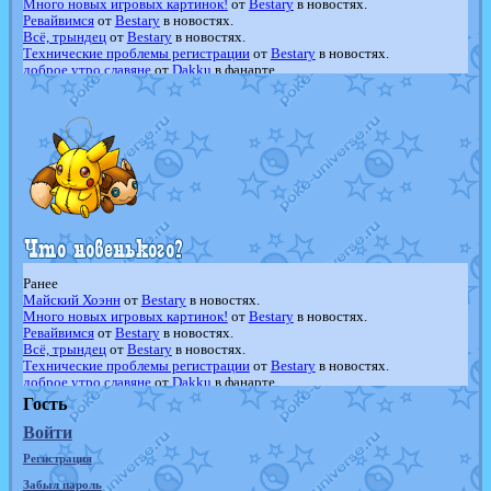
Много новых игровых картинок!
от
Bestary
в новостях.
Ревайвимся
от
Bestary
в новостях.
Всё, трындец
от
Bestary
в новостях.
Технические проблемы регистрации
от
Bestary
в новостях.
доброе утро славяне
от
Dakku
в фанарте.
Йолда и Мимикью
от
MavisNyanCat
в фанарте.
Недовольный котомангуст
от
Randomon
в фанарте.
The Dark Wishmaker
от
Randomon
в фанарте.
шадоу спиритомб
от
ilovearceus
в фанарте.
траббиш
от
ilovearceus
в фанарте.
Raging Bolt
от
GraceDaFox
в фанарте.
Shadow mismagius
от
JOK_julia
в фанарте.
художник
от
vicavica
в фанарте.
Ранее
Майский Хоэнн
от
Bestary
в новостях.
Много новых игровых картинок!
от
Bestary
в новостях.
Ревайвимся
от
Bestary
в новостях.
Всё, трындец
от
Bestary
в новостях.
Технические проблемы регистрации
от
Bestary
в новостях.
доброе утро славяне
от
Dakku
в фанарте.
Йолда и Мимикью
от
MavisNyanCat
в фанарте.
Гость
Недовольный котомангуст
от
Randomon
в фанарте.
Войти
The Dark Wishmaker
от
Randomon
в фанарте.
шадоу спиритомб
от
ilovearceus
в фанарте.
Регистрация
траббиш
от
ilovearceus
в фанарте.
Raging Bolt
от
GraceDaFox
в фанарте.
Забыл пароль