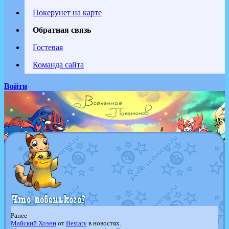
Покерунет на карте
Обратная связь
Гостевая
Команда сайта
Войти
Ранее
Майский Хоэнн
от
Bestary
в новостях.