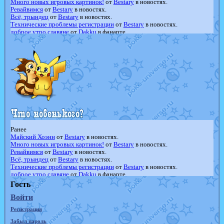
Много новых игровых картинок!
от
Bestary
в новостях.
Ревайвимся
от
Bestary
в новостях.
Всё, трындец
от
Bestary
в новостях.
Технические проблемы регистрации
от
Bestary
в новостях.
доброе утро славяне
от
Dakku
в фанарте.
Йолда и Мимикью
от
MavisNyanCat
в фанарте.
Недовольный котомангуст
от
Randomon
в фанарте.
The Dark Wishmaker
от
Randomon
в фанарте.
шадоу спиритомб
от
ilovearceus
в фанарте.
траббиш
от
ilovearceus
в фанарте.
Raging Bolt
от
GraceDaFox
в фанарте.
Shadow mismagius
от
JOK_julia
в фанарте.
художник
от
vicavica
в фанарте.
Ранее
Майский Хоэнн
от
Bestary
в новостях.
Много новых игровых картинок!
от
Bestary
в новостях.
Ревайвимся
от
Bestary
в новостях.
Всё, трындец
от
Bestary
в новостях.
Технические проблемы регистрации
от
Bestary
в новостях.
доброе утро славяне
от
Dakku
в фанарте.
Йолда и Мимикью
от
MavisNyanCat
в фанарте.
Гость
Недовольный котомангуст
от
Randomon
в фанарте.
Войти
The Dark Wishmaker
от
Randomon
в фанарте.
шадоу спиритомб
от
ilovearceus
в фанарте.
Регистрация
траббиш
от
ilovearceus
в фанарте.
Raging Bolt
от
GraceDaFox
в фанарте.
Забыл пароль