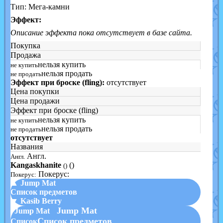
Тип: Мега-камни
Эффект:
Описание эффекта пока отсутствует в базе сайта.
Покупка
Продажа
нельзя купить
не купить
нельзя продать
не продать
Эффект при броске (fling):
отсутствует
Цена покупки
Цена продажи
Эффект при броске (fling)
нельзя купить
не купить
нельзя продать
не продать
отсутствует
Названия
Англ.
Англ.
Kangaskhanite
()
()
Покерус:
Покерус:
▲ Jump Mat
Список предметов
▼ Kasib Berry
Jump Mat
Jump Mat
Список предметов
Список