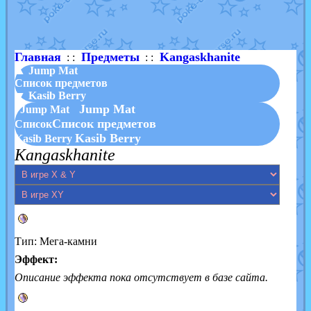
Shadow mismagius
от
JOK_julia
в фанарте.
художник
от
vicavica
в фанарте.
Главная
Предметы
Kangaskhanite
: :
: :
▲ Jump Mat
Список предметов
▼ Kasib Berry
Jump Mat
Jump Mat
Список предметов
Список
Kasib Berry
Kasib Berry
Kangaskhanite
Тип: Мега-камни
Эффект:
Описание эффекта пока отсутствует в базе сайта.