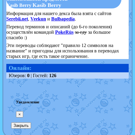
Kasib Berry
Kasib Berry
Информация для нашего декса была взята с сайтов
Serebii.net
,
Veekun
и
Bulbapedia
.
Перевод терминов и описаний (до 6-го поколения)
осуществлён командой
PokeRùs
за еду
за большое
спасибо :)
Эти переводы соблюдают "правило 12 символов на
название" и пригодны для использования в переводах
старых игр, где есть такое ограничение.
Онлайн:
Юзеров:
0
| Гостей:
126
Уведомление
×
Закрыть