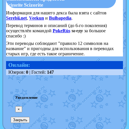
Scizorite
Scizorite
Информация для нашего декса была взята с сайтов
Serebii.net
,
Veekun
и
Bulbapedia
.
Перевод терминов и описаний (до 6-го поколения)
осуществлён командой
PokeRùs
за еду
за большое
спасибо :)
Эти переводы соблюдают "правило 12 символов на
название" и пригодны для использования в переводах
старых игр, где есть такое ограничение.
Онлайн:
Юзеров:
0
| Гостей:
147
Уведомление
×
Закрыть