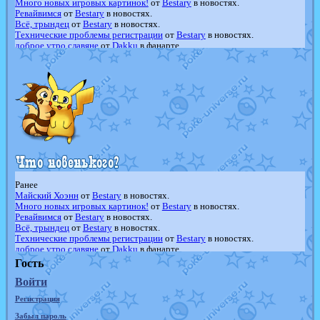
Много новых игровых картинок!
от
Bestary
в новостях.
Ревайвимся
от
Bestary
в новостях.
Всё, трындец
от
Bestary
в новостях.
Технические проблемы регистрации
от
Bestary
в новостях.
доброе утро славяне
от
Dakku
в фанарте.
Йолда и Мимикью
от
MavisNyanCat
в фанарте.
Недовольный котомангуст
от
Randomon
в фанарте.
The Dark Wishmaker
от
Randomon
в фанарте.
шадоу спиритомб
от
ilovearceus
в фанарте.
траббиш
от
ilovearceus
в фанарте.
Raging Bolt
от
GraceDaFox
в фанарте.
Shadow mismagius
от
JOK_julia
в фанарте.
художник
от
vicavica
в фанарте.
Ранее
Майский Хоэнн
от
Bestary
в новостях.
Много новых игровых картинок!
от
Bestary
в новостях.
Ревайвимся
от
Bestary
в новостях.
Всё, трындец
от
Bestary
в новостях.
Технические проблемы регистрации
от
Bestary
в новостях.
доброе утро славяне
от
Dakku
в фанарте.
Йолда и Мимикью
от
MavisNyanCat
в фанарте.
Гость
Недовольный котомангуст
от
Randomon
в фанарте.
Войти
The Dark Wishmaker
от
Randomon
в фанарте.
шадоу спиритомб
от
ilovearceus
в фанарте.
Регистрация
траббиш
от
ilovearceus
в фанарте.
Raging Bolt
от
GraceDaFox
в фанарте.
Забыл пароль