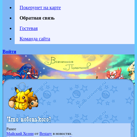
Покерунет на карте
Обратная связь
Гостевая
Команда сайта
Войти
Ранее
Майский Хоэнн
от
Bestary
в новостях.