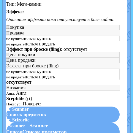
Тип: Мега-камни
Эффект:
Описание эффекта пока отсутствует в базе сайта.
Покупка
Продажа
нельзя купить
не купить
нельзя продать
не продать
Эффект при броске (fling):
отсутствует
Цена покупки
Цена продажи
Эффект при броске (fling)
нельзя купить
не купить
нельзя продать
не продать
отсутствует
Названия
Англ.
Англ.
Sceptilite
()
()
Покерус:
Покерус:
▲ Scanner
Список предметов
▼ Scizorite
Scanner
Scanner
Список предметов
Список