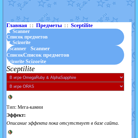
Shadow mismagius
от
JOK_julia
в фанарте.
художник
от
vicavica
в фанарте.
Главная
Предметы
Sceptilite
: :
: :
▲ Scanner
Список предметов
▼ Scizorite
Scanner
Scanner
Список предметов
Список
Scizorite
Scizorite
Sceptilite
Тип: Мега-камни
Эффект:
Описание эффекта пока отсутствует в базе сайта.