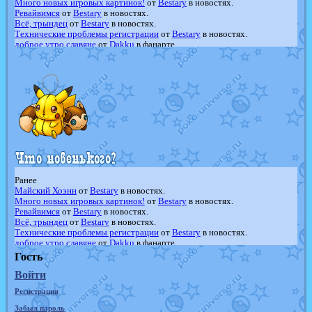
Много новых игровых картинок!
от
Bestary
в новостях.
Ревайвимся
от
Bestary
в новостях.
Всё, трындец
от
Bestary
в новостях.
Технические проблемы регистрации
от
Bestary
в новостях.
доброе утро славяне
от
Dakku
в фанарте.
Йолда и Мимикью
от
MavisNyanCat
в фанарте.
Недовольный котомангуст
от
Randomon
в фанарте.
The Dark Wishmaker
от
Randomon
в фанарте.
шадоу спиритомб
от
ilovearceus
в фанарте.
траббиш
от
ilovearceus
в фанарте.
Raging Bolt
от
GraceDaFox
в фанарте.
Shadow mismagius
от
JOK_julia
в фанарте.
художник
от
vicavica
в фанарте.
Ранее
Майский Хоэнн
от
Bestary
в новостях.
Много новых игровых картинок!
от
Bestary
в новостях.
Ревайвимся
от
Bestary
в новостях.
Всё, трындец
от
Bestary
в новостях.
Технические проблемы регистрации
от
Bestary
в новостях.
доброе утро славяне
от
Dakku
в фанарте.
Йолда и Мимикью
от
MavisNyanCat
в фанарте.
Гость
Недовольный котомангуст
от
Randomon
в фанарте.
Войти
The Dark Wishmaker
от
Randomon
в фанарте.
шадоу спиритомб
от
ilovearceus
в фанарте.
Регистрация
траббиш
от
ilovearceus
в фанарте.
Raging Bolt
от
GraceDaFox
в фанарте.
Забыл пароль