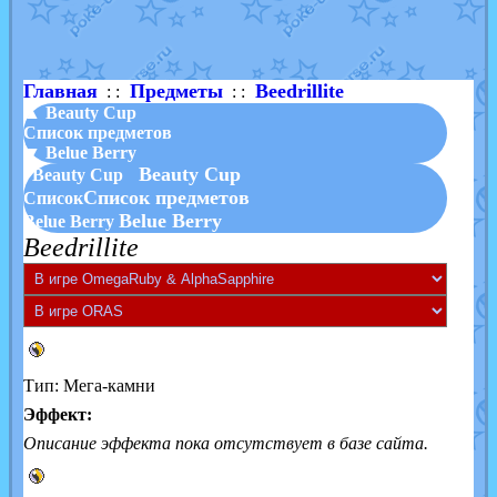
Shadow mismagius
от
JOK_julia
в фанарте.
художник
от
vicavica
в фанарте.
Главная
Предметы
Beedrillite
: :
: :
▲ Beauty Cup
Список предметов
▼ Belue Berry
Beauty Cup
Beauty Cup
Список предметов
Список
Belue Berry
Belue Berry
Beedrillite
Тип: Мега-камни
Эффект:
Описание эффекта пока отсутствует в базе сайта.