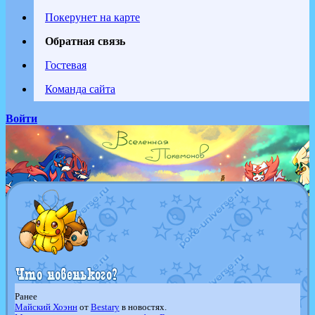
Покерунет на карте
Обратная связь
Гостевая
Команда сайта
Войти
Ранее
Майский Хоэнн
от
Bestary
в новостях.