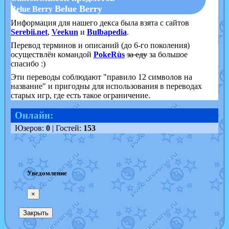
Belue Berry
Belue Berry
Информация для нашего декса была взята с сайтов
Serebii.net
,
Veekun
и
Bulbapedia
.
Перевод терминов и описаний (до 6-го поколения)
осуществлён командой
PokeRùs
за еду
за большое
спасибо :)
Эти переводы соблюдают "правило 12 символов на
название" и пригодны для использования в переводах
старых игр, где есть такое ограничение.
Онлайн:
Юзеров:
0
| Гостей:
153
Уведомление
×
Закрыть