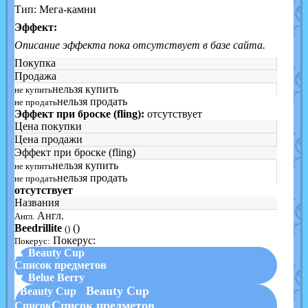
Тип: Мега-камни
Эффект:
Описание эффекта пока отсутствует в базе сайта.
Покупка
Продажа
нельзя купить
не купить
нельзя продать
не продать
Эффект при броске (fling):
отсутствует
Цена покупки
Цена продажи
Эффект при броске (fling)
нельзя купить
не купить
нельзя продать
не продать
отсутствует
Названия
Англ.
Англ.
Beedrillite
()
()
Покерус:
Покерус:
▲ Beauty Cup
Список предметов
▼ Belue Berry
Beauty Cup
Beauty Cup
Список предметов
Список