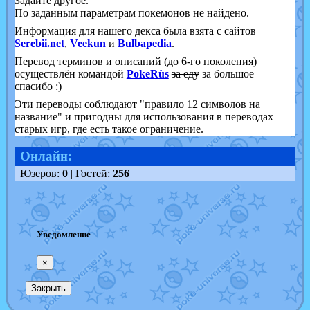
Задайте другое.
По заданным параметрам покемонов не найдено.
Информация для нашего декса была взята с сайтов
Serebii.net
,
Veekun
и
Bulbapedia
.
Перевод терминов и описаний (до 6-го поколения)
осуществлён командой
PokeRùs
за еду
за большое
спасибо :)
Эти переводы соблюдают "правило 12 символов на
название" и пригодны для использования в переводах
старых игр, где есть такое ограничение.
Онлайн:
Юзеров:
0
| Гостей:
256
Уведомление
×
Закрыть