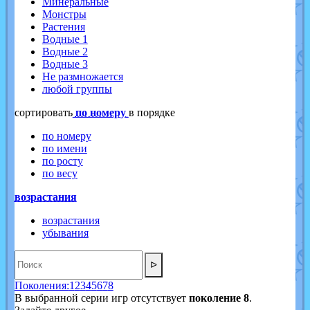
Минеральные
Монстры
Растения
Водные 1
Водные 2
Водные 3
Не размножается
любой группы
cортировать
по номеру
в порядке
по номеру
по имени
по росту
по весу
возрастания
возрастания
убывания
ᐅ
Поколения:
1
2
3
4
5
6
7
8
В выбранной серии игр отсутствует
поколение 8
.