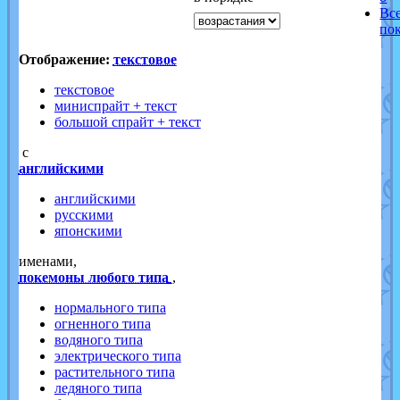
Вс
по
Отображение:
текстовое
текстовое
миниспрайт + текст
большой спрайт + текст
с
английскими
английскими
русскими
японскими
именами,
покемоны любого типа
,
нормального типа
огненного типа
водяного типа
электрического типа
растительного типа
ледяного типа