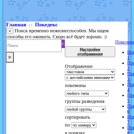
Shadow mismagius
от
JOK_julia
в фанарте.
художник
от
vicavica
в фанарте.
Главная
Покедекс
: :
Поиск временно нежизнеспособен. Мы ищем
×
способы его оживить. Скоро всё будет хорошо. :)
Поколен
Настройки
По
отображения
ᐅ
1
По
Отображение
2
По
3
По
покемоны
4
По
5
группы разведения
По
6
По
сортировать
7
по
По
в порядке
8