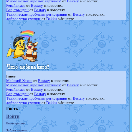
Много новых игровых картинок!
от
Bestary
в новостях.
Ревайвимся
от
Bestary
в новостях.
Всё, трындец
от
Bestary
в новостях.
Технические проблемы регистрации
от
Bestary
в новостях.
доброе утро славяне
от
Dakku
в фанарте.
Йолда и Мимикью
от
MavisNyanCat
в фанарте.
Недовольный котомангуст
от
Randomon
в фанарте.
The Dark Wishmaker
от
Randomon
в фанарте.
шадоу спиритомб
от
ilovearceus
в фанарте.
траббиш
от
ilovearceus
в фанарте.
Raging Bolt
от
GraceDaFox
в фанарте.
Shadow mismagius
от
JOK_julia
в фанарте.
художник
от
vicavica
в фанарте.
Ранее
Майский Хоэнн
от
Bestary
в новостях.
Много новых игровых картинок!
от
Bestary
в новостях.
Ревайвимся
от
Bestary
в новостях.
Всё, трындец
от
Bestary
в новостях.
Технические проблемы регистрации
от
Bestary
в новостях.
доброе утро славяне
от
Dakku
в фанарте.
Йолда и Мимикью
от
MavisNyanCat
в фанарте.
Гость
Недовольный котомангуст
от
Randomon
в фанарте.
Войти
The Dark Wishmaker
от
Randomon
в фанарте.
шадоу спиритомб
от
ilovearceus
в фанарте.
Регистрация
траббиш
от
ilovearceus
в фанарте.
Raging Bolt
от
GraceDaFox
в фанарте.
Забыл пароль