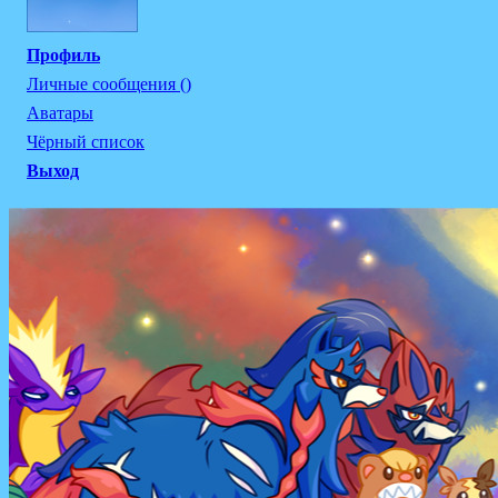
Профиль
Личные сообщения ()
Аватары
Чёрный список
Выход