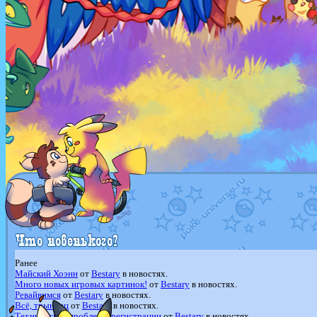
Ранее
Майский Хоэнн
от
Bestary
в новостях.
Много новых игровых картинок!
от
Bestary
в новостях.
Ревайвимся
от
Bestary
в новостях.
Всё, трындец
от
Bestary
в новостях.
Технические проблемы регистрации
от
Bestary
в новостях.