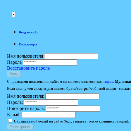
×
Вход на сайт
Регистрация
Имя пользователя
Пароль
Восстановить пароль
Вход
С правилами пользования сайтом вы можете ознакомиться
здесь
.
Мультиак
Если вам нужен аккаунт для вашего брата/сестры/любимой кошки - свяжит
Имя пользователя:
Пароль:
Повторите пароль:
E-mail:
Скрывать мой e-mail на сайте (будут видеть только администраторы).