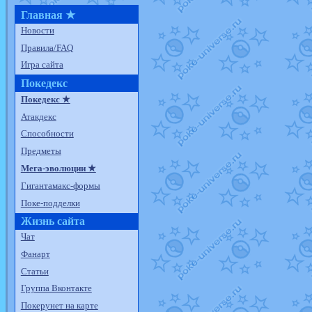
Главная ★
Новости
Правила/FAQ
Игра сайта
Покедекс
Покедекс ★
Атакдекс
Способности
Предметы
Мега-эволюции ★
Гигантамакс-формы
Поке-подделки
Жизнь сайта
Чат
Фанарт
Статьи
Группа Вконтакте
Покерунет на карте