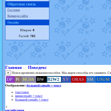
Обратная связь
Гостевая
Команда сайта
Онлайн
Юзеров:
0
Гостей:
785
Главная
Покедекс
: :
×
Поиск временно нежизнеспособен. Мы ищем способы его оживить. Ско
DP
Pt
HGSS
BW
B2W2
XY
ORAS
SM
USUM
Отображение:
большой спрайт + текст
текстовое
миниспрайт + текст
большой спрайт + текст
с
английскими