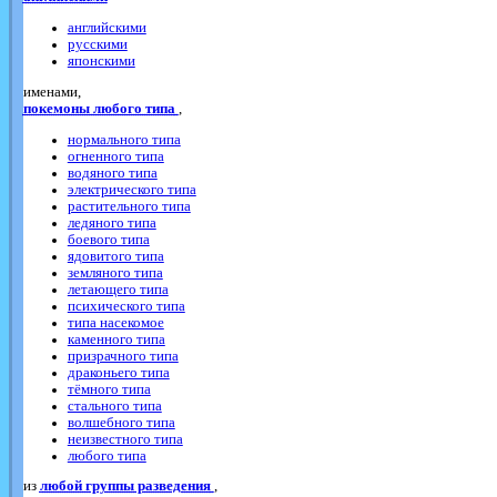
английскими
русскими
японскими
именами,
покемоны любого типа
,
нормального типа
огненного типа
водяного типа
электрического типа
растительного типа
ледяного типа
боевого типа
ядовитого типа
земляного типа
летающего типа
психического типа
типа насекомое
каменного типа
призрачного типа
драконьего типа
тёмного типа
стального типа
волшебного типа
неизвестного типа
любого типа
из
любой группы разведения
,