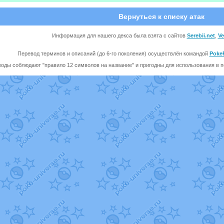
Вернуться к списку атак
Информация для нашего декса была взята с сайтов
Serebii.net
,
V
Перевод терминов и описаний (до 6-го поколения) осуществлён командой
Poke
оды соблюдают "правило 12 символов на название" и пригодны для использования в пе