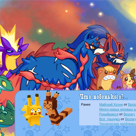
Ранее
Майский Хоэнн
от
Best
Много новых игровых к
Ревайвимся
от
Bestary
Всё, трындец
от
Bestar
Технические проблемы
доброе утро славяне
о
Йолда и Мимикью
от
Ma