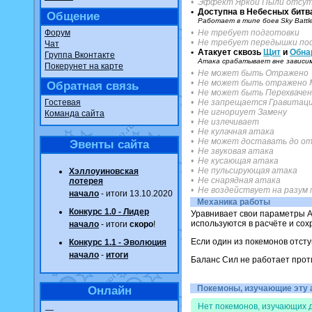
• Эффект Яркой Пыли отсу
• Доступна в Небесных битва
Общение
Работает в типе боев Sky Battl
Форум
• Не требует подготовки
• Не требует передышки пос
Чат
• Атакует сквозь
Щит
и
Обна
Группа Вконтакте
Атака срабатывает вне зависим
Покерунет на карте
• Не может быть Отражено
• Не может быть отражено 
Обратная связь
• Не может быть Перехваче
Гостевая
• Не запрещается Гравитац
• Не игнориует Замену
Команда сайта
• Не излечивает
• Не кулачная атака
• Не может доставать до от
Эвенты сайта
• Не звуковая атака
• Не кусающая атака
• Не пульсирующая атака
Хэллоуиновская
• Не снарядная атака
лотерея
• Не воздействует на разум
начало
- итоги 13.10.2020
Механика работы
Конкурс 1.0 - Лидер
Уравнивает свои параметры А
используются в расчёте и со
начало
- итоги
скоро
!
Если один из покемонов отсту
Конкурс 1.1 - Эволюция
начало
-
итоги
Баланс Сил не работает прот
Покемоны, изучающие эту ат
Онлайн
Нет покемонов, изучающих д
—