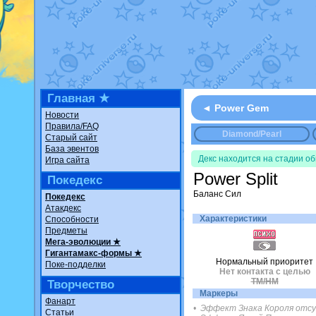
Недовольный котоманг
The Dark Wishmaker
от
шадоу спиритомб
от
il
траббиш
от
ilovearceus
Raging Bolt
от
GraceDa
Shadow mismagius
от
J
художник
от
vicavica
в 
Главная ★
◄ Power Gem
Новости
Правила/FAQ
Diamond/Pearl
Старый сайт
База эвентов
Декс находится на стадии о
Игра сайта
Power Split
Покедекс
Баланс Сил
Покедекс
Атакдекс
Характеристики
Способности
Предметы
Мега-эволюции ★
Гигантамакс-формы ★
Нормальный приоритет
Поке-подделки
Нет контакта с целью
TM/HM
Творчество
Маркеры
Фанарт
• Эффект Знака Короля отс
Статьи