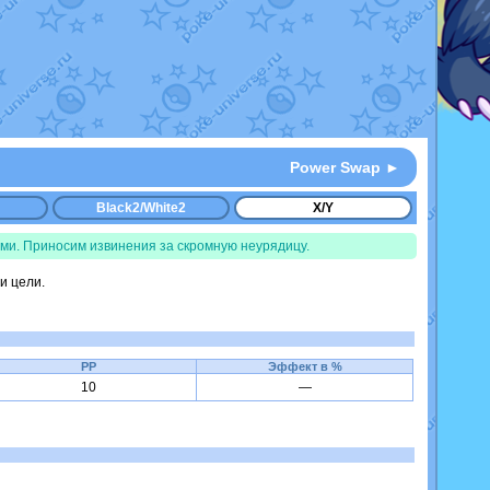
Power Swap ►
Black2/White2
X/Y
ми. Приносим извинения за скромную неурядицу.
и цели.
PP
Эффект в %
10
—