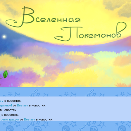
ary
в новостях.
артинок!
от
Bestary
в новостях.
в новостях.
y
в новостях.
 регистрации
от
Bestary
в новостях.
т
Dakku
в фанарте.
visNyanCat
в фанарте.