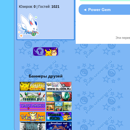
Юзеров:
0
| Гостей:
1021
◄ Power Gem
Эти перев
Баннеры друзей