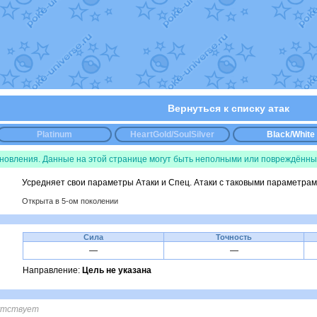
уст
от
Randomon
в фанарте.
Randomon
в фанарте.
ovearceus
в фанарте.
в фанарте.
Fox
в фанарте.
OK_julia
в фанарте.
фанарте.
Все обновления
Вернуться к списку атак
Platinum
HeartGold/SoulSilver
Black/White
бновления. Данные на этой странице могут быть неполными или повреждённы
Усредняет свои параметры Атаки и Спец. Атаки с таковыми параметрам
Открыта в 5-ом поколении
Сила
Точность
—
—
Направление:
Цель не указана
утствует