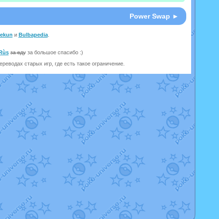
Power Swap ►
eekun
и
Bulbapedia
.
Rùs
за еду
за большое спасибо :)
реводах старых игр, где есть такое ограничение.