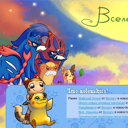
Ранее
Майский Хоэнн
от
Bestary
в новос
Много новых игровых картинок!
о
Ревайвимся
от
Bestary
в новостя
Всё, трындец
от
Bestary
в новост
Технические проблемы регистра
доброе утро славяне
от
Dakku
в 
Йолда и Мимикью
от
MavisNyanC