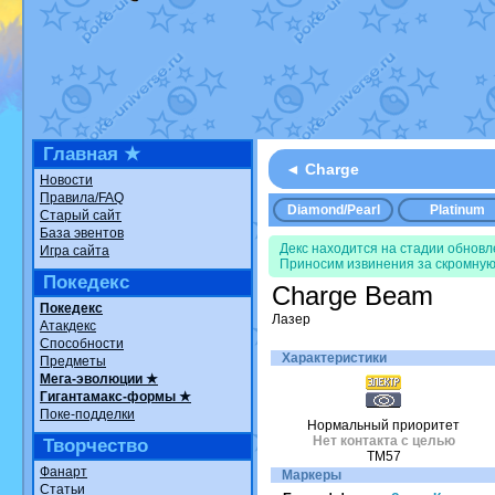
Недовольный котомангуст
от
Ran
The Dark Wishmaker
от
Randomo
шадоу спиритомб
от
ilovearceus
в
траббиш
от
ilovearceus
в фанарте
Raging Bolt
от
GraceDaFox
в фана
Shadow mismagius
от
JOK_julia
в 
художник
от
vicavica
в фанарте.
Все об
Главная ★
◄ Charge
Новости
Правила/FAQ
Diamond/Pearl
Platinum
Старый сайт
База эвентов
Декс находится на стадии обнов
Игра сайта
Приносим извинения за скромную
Покедекс
Charge Beam
Покедекс
Лазер
Атакдекс
Способности
Характеристики
Предметы
Мега-эволюции ★
Гигантамакс-формы ★
Поке-подделки
Нормальный приоритет
Нет контакта с целью
Творчество
TM57
Фанарт
Маркеры
Статьи