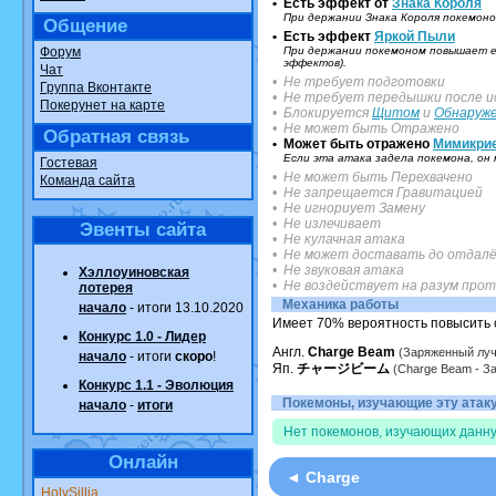
• Есть эффект от
Знака Короля
При держании Знака Короля покемоно
Общение
• Есть эффект
Яркой Пыли
Форум
При держании покемоном повышает ег
эффектов).
Чат
• Не требует подготовки
Группа Вконтакте
• Не требует передышки после и
Покерунет на карте
• Блокируется
Щитом
и
Обнаруж
• Не может быть Отражено
Обратная связь
• Может быть отражено
Мимикри
Если эта атака задела покемона, о
Гостевая
• Не может быть Перехвачено
Команда сайта
• Не запрещается Гравитацией
• Не игнориует Замену
• Не излечивает
Эвенты сайта
• Не кулачная атака
• Не может доставать до отдалё
• Не звуковая атака
Хэллоуиновская
• Не воздействует на разум про
лотерея
Механика работы
начало
- итоги 13.10.2020
Имеет 70% вероятность повысить с
Конкурс 1.0 - Лидер
Англ.
Charge Beam
(Заряженный луч
начало
- итоги
скоро
!
Яп.
チャージビーム
(Charge Beam - З
Конкурс 1.1 - Эволюция
Покемоны, изучающие эту атаку.
начало
-
итоги
Нет покемонов, изучающих данну
Онлайн
◄ Charge
HolySillia
.