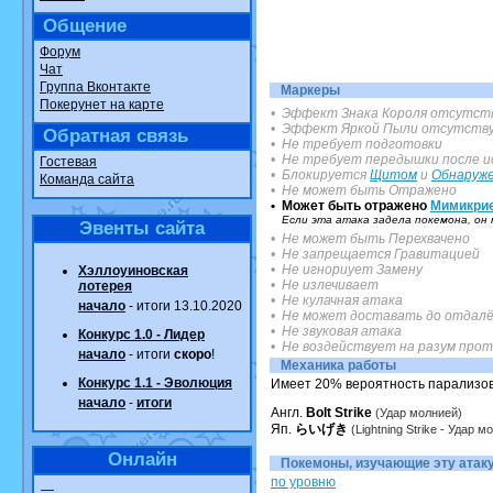
Общение
Форум
Чат
Группа Вконтакте
Маркеры
Покерунет на карте
• Эффект Знака Короля отсутст
• Эффект Яркой Пыли отсутств
Обратная связь
• Не требует подготовки
• Не требует передышки после и
Гостевая
• Блокируется
Щитом
и
Обнаруж
Команда сайта
• Не может быть Отражено
• Может быть отражено
Мимикри
Если эта атака задела покемона, о
Эвенты сайта
• Не может быть Перехвачено
• Не запрещается Гравитацией
• Не игнориует Замену
Хэллоуиновская
• Не излечивает
лотерея
• Не кулачная атака
начало
- итоги 13.10.2020
• Не может доставать до отдалё
• Не звуковая атака
Конкурс 1.0 - Лидер
• Не воздействует на разум про
начало
- итоги
скоро
!
Механика работы
Конкурс 1.1 - Эволюция
Имеет 20% вероятность парализов
начало
-
итоги
Англ.
Bolt Strike
(Удар молнией)
Яп.
らいげき
(Lightning Strike - Удар м
Онлайн
Покемоны, изучающие эту атаку.
по уровню
—