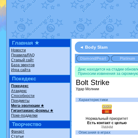
Недовольный котомангуст
от
Ran
The Dark Wishmaker
от
Randomo
шадоу спиритомб
от
ilovearceus
в
траббиш
от
ilovearceus
в фанарте
Raging Bolt
от
GraceDaFox
в фана
Shadow mismagius
от
JOK_julia
в 
художник
от
vicavica
в фанарте.
Все об
Главная ★
◄ Body Slam
Новости
Правила/FAQ
Diamond/Pearl
Platinum
Старый сайт
База эвентов
Декс находится на стадии обнов
Игра сайта
Приносим извинения за скромную
Покедекс
Bolt Strike
Покедекс
Удар Молнии
Атакдекс
Способности
Характеристики
Предметы
Мега-эволюции ★
Гигантамакс-формы ★
Поке-подделки
Нормальный приоритет
Есть контакт с целью
Творчество
TM/HM
Фанарт
Описания в играх
Статьи