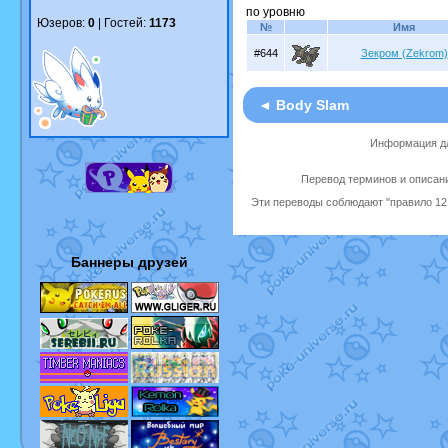
по уровню
Юзеров:
0
| Гостей:
1173
№
Имя
#644
Зекром (Zekrom)
◄ Body Slam
Информация дл
Перевод терминов и описани
Эти переводы соблюдают "правило 12 
Баннеры друзей