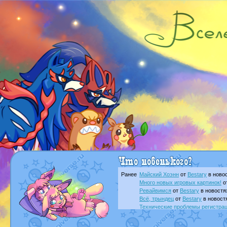
Ранее
Майский Хоэнн
от
Bestary
в новос
Много новых игровых картинок!
о
Ревайвимся
от
Bestary
в новостя
Всё, трындец
от
Bestary
в новост
Технические проблемы регистра
доброе утро славяне
от
Dakku
в 
Йолда и Мимикью
от
MavisNyanC