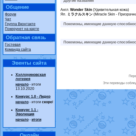
Другие названия
Общение
Англ.
Wonder Skin
(Удивительная кожа)
Форум
Яп.
ミラクルスキン
(Miracle Skin - Призрачн
Чат
Группа Вконтакте
Покемоны, имеющие данную способност
Покерунет на карте
Обратная связь
Покемоны, имеющие данную способност
Гостевая
Команда сайта
Эвенты сайта
Хэллоуиновская
Пере
лотерея
Эти переводы соблюд
начало
- итоги
13.10.2020
Конкурс 1.0 - Лидер
начало
- итоги
скоро
!
Конкурс 1.1 -
Эволюция
начало
-
итоги
Онлайн