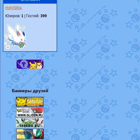
HolySillia
.
Юзеров:
1
| Гостей:
399
Баннеры друзей