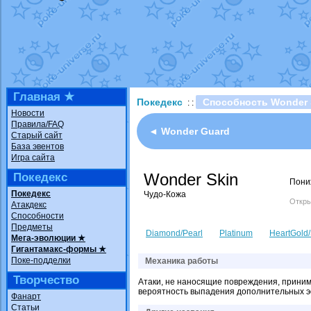
Технические пробле
доброе утро славяне
Йолда и Мимикью
от
Недовольный котома
The Dark Wishmaker
шадоу спиритомб
от
Главная ★
Покедекс
Способность Wonder 
: :
траббиш
от
ilovearce
Новости
Правила/FAQ
Raging Bolt
от
Grace
◄ Wonder Guard
Старый сайт
Shadow mismagius
о
База эвентов
Игра сайта
художник
от
vicavica
Wonder Skin
Покедекс
Пони
Покедекс
Чудо-Кожа
Откры
Атакдекс
Способности
Предметы
Diamond/Pearl
Platinum
HeartGold/
Мега-эволюции ★
Гигантамакс-формы ★
Поке-подделки
Механика работы
Творчество
Атаки, не наносящие повреждения, принима
вероятность выпадения дополнительных э
Фанарт
Статьи