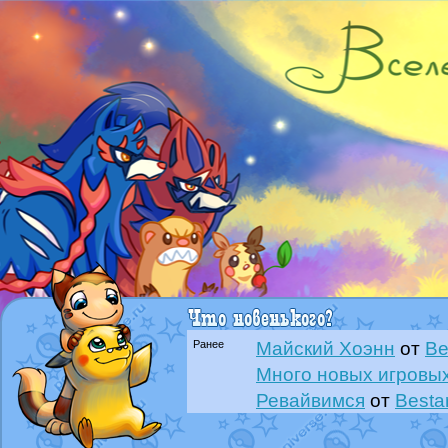
Ранее
Майский Хоэнн
от
Be
Много новых игровых
Ревайвимся
от
Besta
Всё, трындец
от
Best