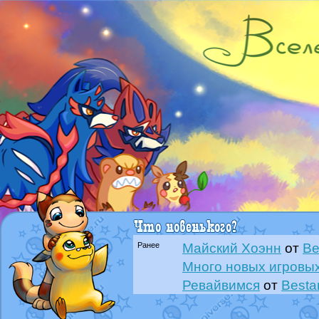
Ранее
Майский Хоэнн
от
Be
Много новых игровых
Ревайвимся
от
Besta
Всё, трындец
от
Best