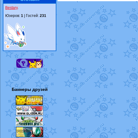
Bestary
.
Юзеров:
1
| Гостей:
231
Баннеры друзей