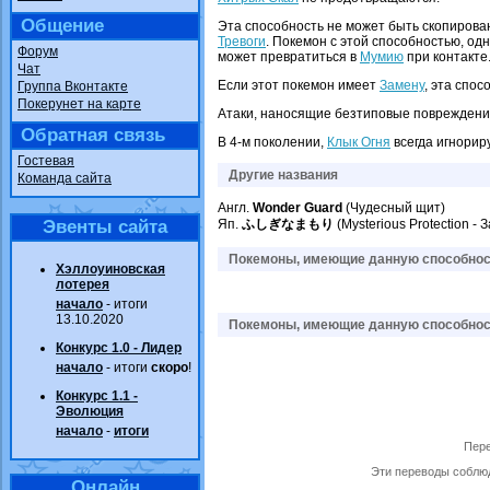
Общение
Эта способность не может быть скопиров
Тревоги
. Покемон с этой способностью, од
Форум
может превратиться в
Мумию
при контакте
Чат
Если этот покемон имеет
Замену
, эта спос
Группа Вконтакте
Покерунет на карте
Атаки, наносящие безтиповые повреждения
Обратная связь
В 4-м поколении,
Клык Огня
всегда игнориру
Гостевая
Другие названия
Команда сайта
Англ.
Wonder Guard
(Чудесный щит)
Эвенты сайта
Яп.
ふしぎなまもり
(Mysterious Protection -
Покемоны, имеющие данную способност
Хэллоуиновская
лотерея
начало
- итоги
13.10.2020
Покемоны, имеющие данную способност
Конкурс 1.0 - Лидер
начало
- итоги
скоро
!
Конкурс 1.1 -
Эволюция
начало
-
итоги
Пере
Эти переводы соблюд
Онлайн