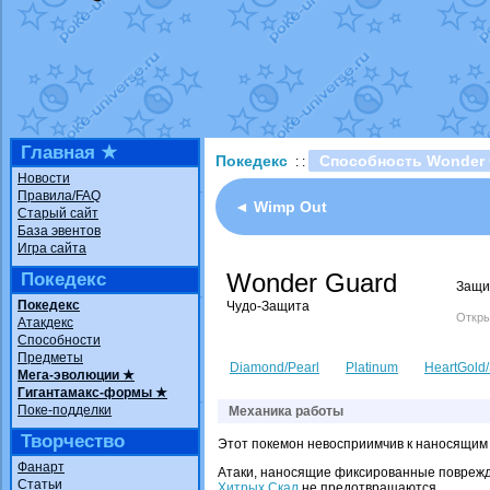
Технические пробле
доброе утро славяне
Йолда и Мимикью
от
Недовольный котома
The Dark Wishmaker
шадоу спиритомб
от
Главная ★
Покедекс
Способность Wonder 
: :
траббиш
от
ilovearce
Новости
Правила/FAQ
Raging Bolt
от
Grace
◄ Wimp Out
Старый сайт
Shadow mismagius
о
База эвентов
Игра сайта
художник
от
vicavica
Wonder Guard
Покедекс
Защи
Покедекс
Чудо-Защита
Откры
Атакдекс
Способности
Предметы
Diamond/Pearl
Platinum
HeartGold/
Мега-эволюции ★
Гигантамакс-формы ★
Поке-подделки
Механика работы
Творчество
Этот покемон невосприимчив к наносящим 
Фанарт
Атаки, наносящие фиксированные поврежд
Статьи
Хитрых Скал
не предотвращаются.