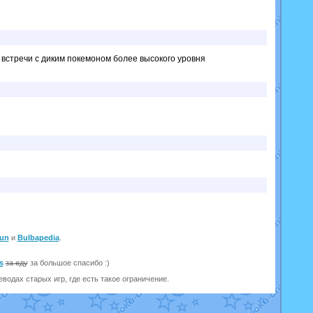
 встречи с диким покемоном более высокого уровня
un
и
Bulbapedia
.
s
за еду
за большое спасибо :)
одах старых игр, где есть такое ограничение.