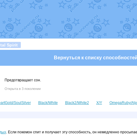
т
Randomon
в фанарте.
domon
в фанарте.
ceus
в фанарте.
арте.
 фанарте.
lia
в фанарте.
те.
Все обновления
al Spirit
Вернуться к списку способносте
Предотвращает сон.
Открыта в 3 поколении
artGold/SoulSilver
Black/White
Black2/White2
X/Y
OmegaRuby/Alp
дых
. Если покемон спит и получает эту способность, он немедленно просыпа