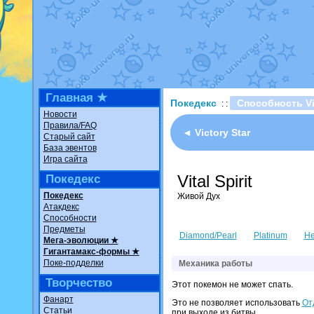
Недовольный котомангуст
о
The Dark Wishmaker
от
Ran
шадоу спиритомб
от
ilovear
траббиш
от
ilovearceus
в фан
Raging Bolt
от
GraceDaFox
в
Shadow mismagius
от
JOK_ju
художник
от
vicavica
в фанар
Главная ★
Покедекс
Способность Vit
: :
Новости
Правила/FAQ
◄ Victory Star
Старый сайт
База эвентов
Игра сайта
Vital Spirit
Покедекс
Покедекс
Живой Дух
Атакдекс
Способности
Предметы
Diamond/Pearl
Platinum
He
Мега-эволюции ★
Гигантамакс-формы ★
Поке-подделки
Механика работы
Творчество
Этот покемон не может спать.
Фанарт
Это не позволяет использовать
От
Статьи
при выходе из битвы.