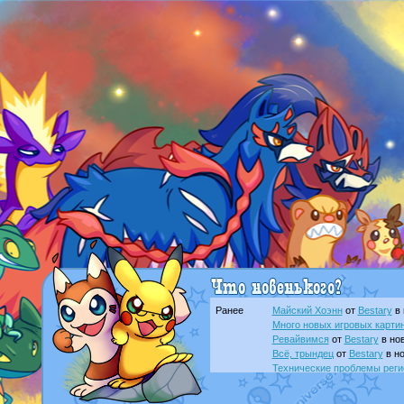
Ранее
Майский Хоэнн
от
Bestary
в 
Много новых игровых картин
Ревайвимся
от
Bestary
в нов
Всё, трындец
от
Bestary
в но
Технические проблемы реги
доброе утро славяне
от
Dak
Йолда и Мимикью
от
MavisN