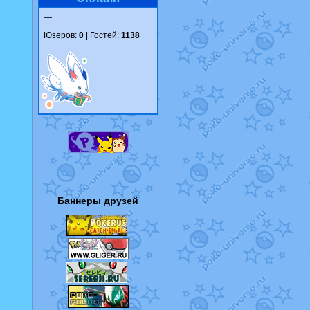
—
Юзеров:
0
| Гостей:
1138
Баннеры друзей