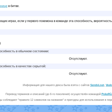
ннице
в битве.
щих играх, если у первого покемона в команде эта способность, вероятность
)
собность в обычном состоянии:
Отсутствуют.
собность в качестве скрытой:
Отсутствуют.
Информация для нашего декса была взята с сайтов
Serebii.net
,
Veek
Перевод терминов и описаний (до 6-го поколения) осуществлён командой
PokeRù
ы соблюдают "правило 12 символов на название" и пригодны для использования в перев