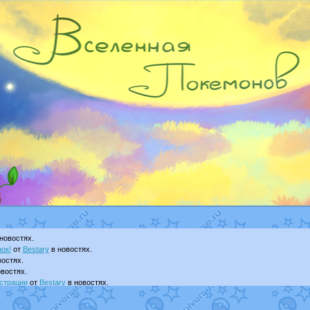
новостях.
ок!
от
Bestary
в новостях.
остях.
востях.
страции
от
Bestary
в новостях.
ku
в фанарте.
yanCat
в фанарте.