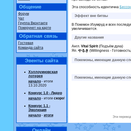
Общение
Эта способность идентична
Бессо
Форум
Эффект вне битвы
Чат
Группа Вконтакте
В Покемон Изумруд и всех последую
Покерунет на карте
увеличивается.
Обратная связь
Другие названия
Гостевая
Англ.
Vital Spirit
(Подъём духа)
Команда сайта
Яп.
やるき
(Willingness - Готовность
Эвенты сайта
Покемоны, имеющие данную спо
Хэллоуиновская
лотерея
Покемоны, имеющие данную спо
начало
- итоги
13.10.2020
Конкурс 1.0 - Лидер
начало
- итоги
скоро
!
Конкурс 1.1 -
Эволюция
начало
-
итоги
Эти перевод
Онлайн