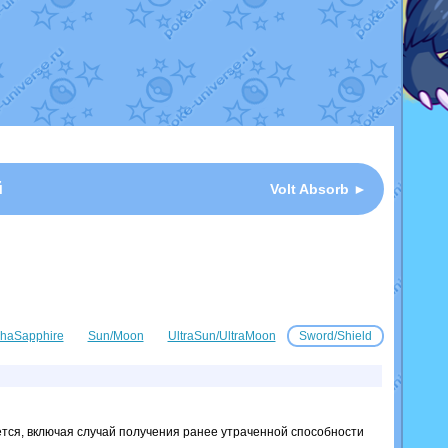
й
Volt Absorb ►
haSapphire
Sun/Moon
UltraSun/UltraMoon
Sword/Shield
ется, включая случай получения ранее утраченной способности