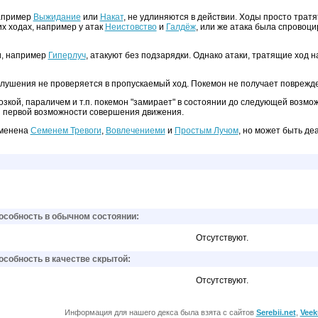
например
Выжидание
или
Накат
, не удлиняются в действии. Ходы просто тратя
х ходах, например у атак
Неистовство
и
Галдёж
, или же атака была спровоц
и, например
Гиперлуч
, атакуют без подзарядки. Однако атаки, тратящие ход 
глушения не проверяется в пропускаемый ход. Покемон не получает поврежде
кой, параличем и т.п. покемон "замирает" в состоянии до следующей возможн
ри первой возможности совершения движения.
аменена
Семенем Тревоги
,
Вовлечениеми
и
Простым Лучом
, но может быть д
собность в обычном состоянии:
Отсутствуют.
собность в качестве скрытой:
Отсутствуют.
Информация для нашего декса была взята с сайтов
Serebii.net
,
Veek