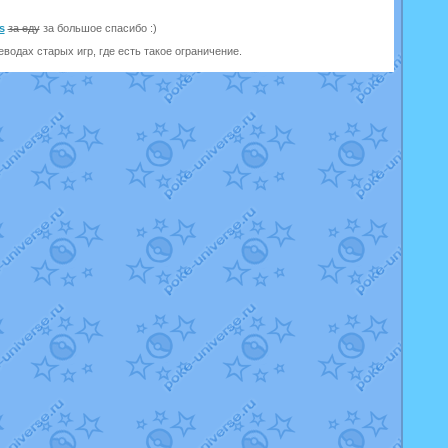
s
за еду
за большое спасибо :)
одах старых игр, где есть такое ограничение.