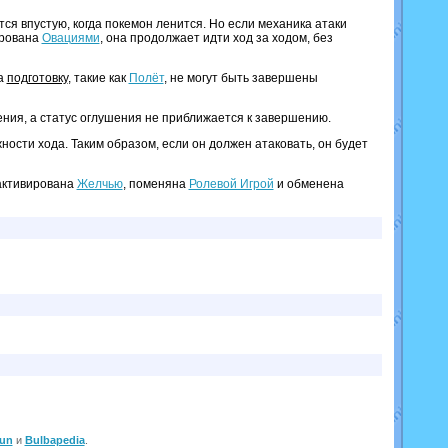
тся впустую, когда покемон ленится. Но если механика атаки
ирована
Овациями
, она продолжает идти ход за ходом, без
на
подготовку
, такие как
Полёт
, не могут быть завершены
ния, а статус оглушения не приближается к завершению.
ости хода. Таким образом, если он должен атаковать, он будет
еактивирована
Желчью
, поменяна
Ролевой Игрой
и обменена
un
и
Bulbapedia
.