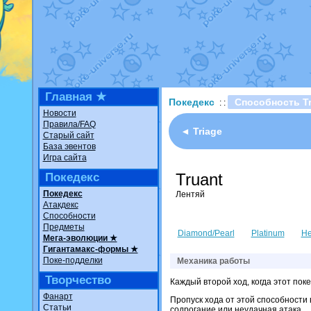
Недовольный котомангуст
о
The Dark Wishmaker
от
Ran
шадоу спиритомб
от
ilovear
траббиш
от
ilovearceus
в фан
Raging Bolt
от
GraceDaFox
в
Shadow mismagius
от
JOK_ju
художник
от
vicavica
в фанар
Главная ★
Покедекс
Способность Tr
: :
Новости
Правила/FAQ
◄ Triage
Старый сайт
База эвентов
Игра сайта
Truant
Покедекс
Покедекс
Лентяй
Атакдекс
Способности
Предметы
Diamond/Pearl
Platinum
He
Мега-эволюции ★
Гигантамакс-формы ★
Поке-подделки
Механика работы
Творчество
Каждый второй ход, когда этот поке
Фанарт
Пропуск хода от этой способности 
Статьи
содрогание или неудачная атака.