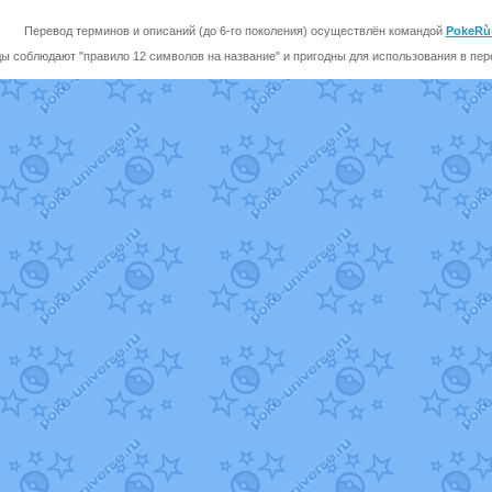
Перевод терминов и описаний (до 6-го поколения) осуществлён командой
PokeRù
ы соблюдают "правило 12 символов на название" и пригодны для использования в перев