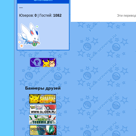
—
Юзеров:
0
| Гостей:
1082
Эти перевод
Баннеры друзей