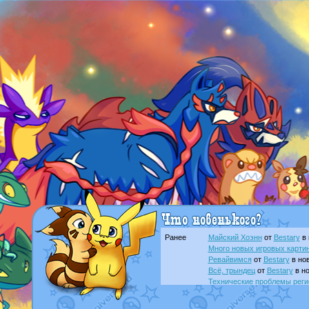
Ранее
Майский Хоэнн
от
Bestary
в 
Много новых игровых картин
Ревайвимся
от
Bestary
в нов
Всё, трындец
от
Bestary
в но
Технические проблемы реги
доброе утро славяне
от
Dak
Йолда и Мимикью
от
MavisN