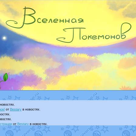
новостях.
ок!
от
Bestary
в новостях.
остях.
востях.
страции
от
Bestary
в новостях.
ku
в фанарте.
yanCat
в фанарте.