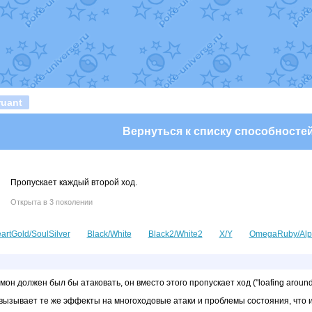
т
Randomon
в фанарте.
domon
в фанарте.
ceus
в фанарте.
арте.
 фанарте.
lia
в фанарте.
те.
Все обновления
uant
Вернуться к списку способносте
Пропускает каждый второй ход.
Открыта в 3 поколении
artGold/SoulSilver
Black/White
Black2/White2
X/Y
OmegaRuby/Alp
мон должен был бы атаковать, он вместо этого пропускает ход ("loafing around
вызывает те же эффекты на многоходовые атаки и проблемы состояния, что и 