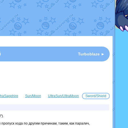
й
Turboblaze ►
haSapphire
Sun/Moon
UltraSun/UltraMoon
Sword/Shield
").
пропуск хода по другим причинам, таким, как паралич,