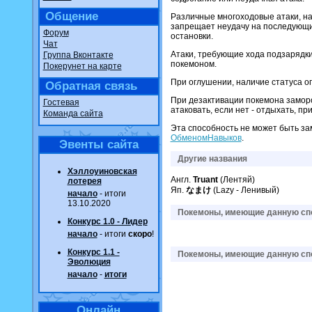
Общение
Различные многоходовые атаки, 
запрещает неудачу на последующи
Форум
остановки.
Чат
Атаки, требующие хода подзарядк
Группа Вконтакте
покемоном.
Покерунет на карте
При оглушении, наличие статуса о
Обратная связь
При дезактивации покемона замороз
Гостевая
атаковать, если нет - отдыхать, п
Команда сайта
Эта способность не может быть з
ОбменомНавыков
.
Эвенты сайта
Другие названия
Хэллоуиновская
Англ.
Truant
(Лентяй)
лотерея
Яп.
なまけ
(Lazy - Ленивый)
начало
- итоги
13.10.2020
Покемоны, имеющие данную спо
Конкурс 1.0 - Лидер
начало
- итоги
скоро
!
Конкурс 1.1 -
Покемоны, имеющие данную спо
Эволюция
начало
-
итоги
Онлайн