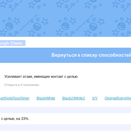
т
Randomon
в фанарте.
domon
в фанарте.
ceus
в фанарте.
арте.
 фанарте.
lia
в фанарте.
те.
Все обновления
ough Claws
Вернуться к списку способносте
Усиливает атаки, имеющие контакт с целью.
Открыта в 6 поколении
artGold/SoulSilver
Black/White
Black2/White2
X/Y
OmegaRuby/Alp
 с целью, на 33%.