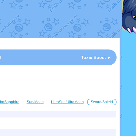
й
Toxic Boost ►
haSapphire
Sun/Moon
UltraSun/UltraMoon
Sword/Shield