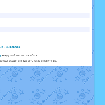
un
и
Bulbapedia
.
s
за еду
за большое спасибо :)
одах старых игр, где есть такое ограничение.