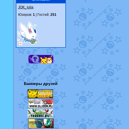
JOK_julia
.
Юзеров:
1
| Гостей:
251
Баннеры друзей