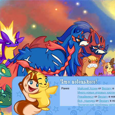
Ранее
Майский Хоэнн
от
Bestary
в 
Много новых игровых картин
Ревайвимся
от
Bestary
в нов
Всё, трындец
от
Bestary
в но
Технические проблемы реги
доброе утро славяне
от
Dak
Йолда и Мимикью
от
MavisN