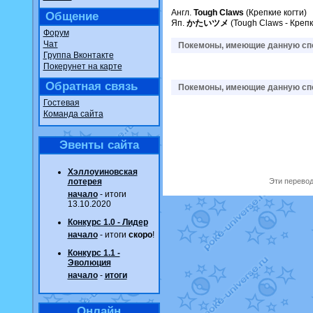
Англ.
Tough Claws
(Крепкие когти)
Общение
Яп.
かたいツメ
(Tough Claws - Крепк
Форум
Чат
Покемоны, имеющие данную спо
Группа Вконтакте
Покерунет на карте
Обратная связь
Покемоны, имеющие данную спо
Гостевая
Команда сайта
Эвенты сайта
Хэллоуиновская
лотерея
Эти перевод
начало
- итоги
13.10.2020
Конкурс 1.0 - Лидер
начало
- итоги
скоро
!
Конкурс 1.1 -
Эволюция
начало
-
итоги
Онлайн