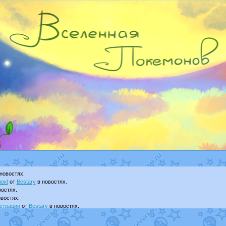
новостях.
ок!
от
Bestary
в новостях.
остях.
востях.
страции
от
Bestary
в новостях.
ku
в фанарте.
yanCat
в фанарте.