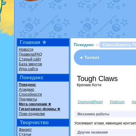
Недовольный котомангуст
о
The Dark Wishmaker
от
Ran
шадоу спиритомб
от
ilovear
траббиш
от
ilovearceus
в фан
Raging Bolt
от
GraceDaFox
в
Shadow mismagius
от
JOK_ju
художник
от
vicavica
в фанар
Главная ★
Покедекс
Способность T
: :
Новости
Правила/FAQ
◄ Torrent
Старый сайт
База эвентов
Игра сайта
Tough Claws
Покедекс
Покедекс
Крепкие Когти
Атакдекс
Способности
Предметы
Diamond/Pearl
Platinum
He
Мега-эволюции ★
Гигантамакс-формы ★
Поке-подделки
Механика работы
Творчество
Усиливают атаки, имеющие контакт
Фанарт
Другие названия
Статьи