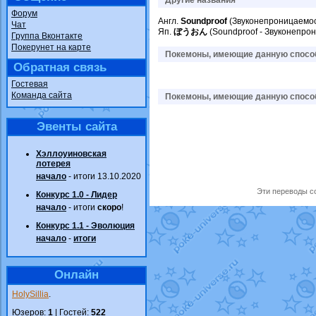
Другие названия
Форум
Англ.
Soundproof
(Звуконепроницаемос
Чат
Яп.
ぼうおん
(Soundproof - Звуконепро
Группа Вконтакте
Покерунет на карте
Покемоны, имеющие данную способ
Обратная связь
Гостевая
Команда сайта
Покемоны, имеющие данную способ
Эвенты сайта
Хэллоуиновская
лотерея
начало
- итоги 13.10.2020
Эти переводы со
Конкурс 1.0 - Лидер
начало
- итоги
скоро
!
Конкурс 1.1 - Эволюция
начало
-
итоги
Онлайн
HolySillia
.
Юзеров:
1
| Гостей:
522