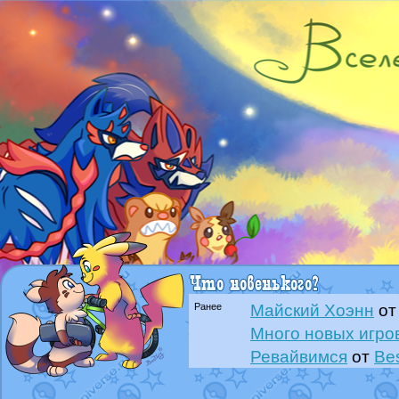
Ранее
Майский Хоэнн
о
Много новых игро
Ревайвимся
от
Be
Всё, трындец
от
B