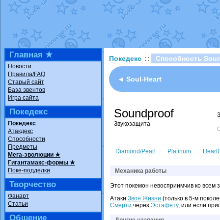
Технические проб
доброе утро слав
Йолда и Мимикью
Недовольный кото
The Dark Wishmak
Главная ★
Покедекс
Способность Soun
: :
шадоу спиритомб
Новости
Правила/FAQ
траббиш
от
ilovea
◄ Soul-Heart
Старый сайт
База эвентов
Raging Bolt
от
Gra
Игра сайта
Shadow mismagiu
Soundproof
Покедекс
художник
от
vicavi
Покедекс
Звукозащита
О
Атакдекс
Способности
Предметы
Diamond/Pearl
Platinum
HeartG
Мега-эволюции ★
Гигантамакс-формы ★
Поке-подделки
Механика работы
Творчество
Этот покемон невосприимчив ко всем з
Фанарт
Атаки
Звон Жизни
(только в 5-м поколе
Статьи
Смерти
через
Эстафету
, или если пр
Общение