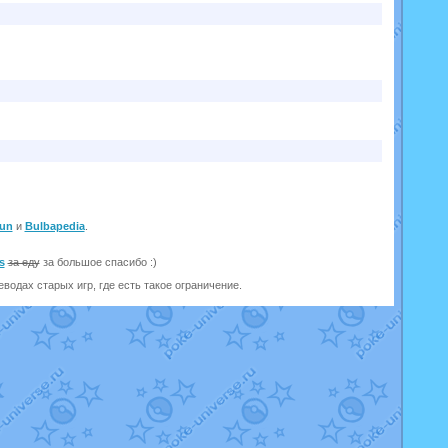
un
и
Bulbapedia
.
s
за еду
за большое спасибо :)
одах старых игр, где есть такое ограничение.