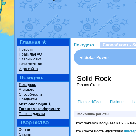
Недовольный котомангуст
о
The Dark Wishmaker
от
Ran
шадоу спиритомб
от
ilovear
траббиш
от
ilovearceus
в фан
Raging Bolt
от
GraceDaFox
в
Shadow mismagius
от
JOK_ju
художник
от
vicavica
в фанар
Главная ★
Покедекс
Способность So
: :
Новости
Правила/FAQ
◄ Solar Power
Старый сайт
База эвентов
Игра сайта
Solid Rock
Покедекс
Покедекс
Горная Скала
Атакдекс
Способности
Предметы
Diamond/Pearl
Platinum
He
Мега-эволюции ★
Гигантамакс-формы ★
Поке-подделки
Механика работы
Творчество
Этот покемон получает на 25% мен
Фанарт
Эта способность идентична
Фильтр
Статьи