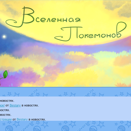
новостях.
ок!
от
Bestary
в новостях.
остях.
востях.
страции
от
Bestary
в новостях.
ku
в фанарте.
yanCat
в фанарте.