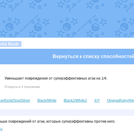
т
Randomon
в фанарте.
domon
в фанарте.
ceus
в фанарте.
арте.
 фанарте.
lia
в фанарте.
те.
Все обновления
lid Rock
Вернуться к списку способносте
Уменьшает повреждения от суперэффективных атак на 1/4.
Открыта в 4 поколении
artGold/SoulSilver
Black/White
Black2/White2
X/Y
OmegaRuby/Alp
ьше повреждений от атак, которые суперэффективны против него.
у
.