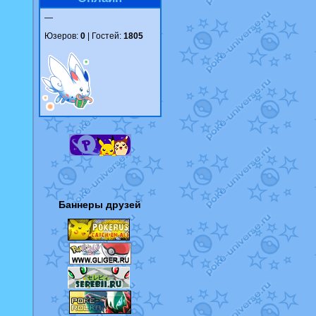
—
Юзеров:
0
| Гостей:
1805
Баннеры друзей