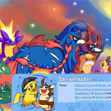
Ранее
Майский Хоэнн
от
Bestary
в 
Много новых игровых картин
Ревайвимся
от
Bestary
в нов
Всё, трындец
от
Bestary
в но
Технические проблемы реги
доброе утро славяне
от
Dak
Йолда и Мимикью
от
MavisN