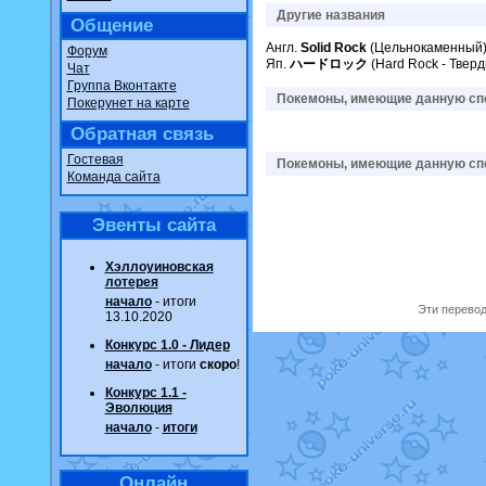
Другие названия
Общение
Англ.
Solid Rock
(Цельнокаменный
Форум
Яп.
ハードロック
(Hard Rock - Твер
Чат
Группа Вконтакте
Покемоны, имеющие данную спо
Покерунет на карте
Обратная связь
Гостевая
Покемоны, имеющие данную спо
Команда сайта
Эвенты сайта
Хэллоуиновская
лотерея
начало
- итоги
Эти перевод
13.10.2020
Конкурс 1.0 - Лидер
начало
- итоги
скоро
!
Конкурс 1.1 -
Эволюция
начало
-
итоги
Онлайн