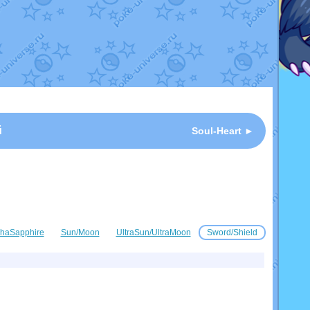
й
Soul-Heart ►
haSapphire
Sun/Moon
UltraSun/UltraMoon
Sword/Shield