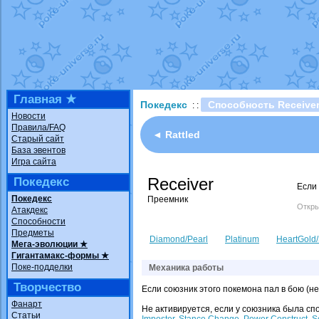
Технические пробле
доброе утро славяне
Йолда и Мимикью
от
Недовольный котома
The Dark Wishmaker
шадоу спиритомб
от
Главная ★
Покедекс
Способность Receive
: :
траббиш
от
ilovearce
Новости
Правила/FAQ
Raging Bolt
от
Grace
◄ Rattled
Старый сайт
Shadow mismagius
о
База эвентов
Игра сайта
художник
от
vicavica
Receiver
Покедекс
Если 
Покедекс
Преемник
Откры
Атакдекс
Способности
Предметы
Diamond/Pearl
Platinum
HeartGold/
Мега-эволюции ★
Гигантамакс-формы ★
Поке-подделки
Механика работы
Творчество
Если союзник этого покемона пал в бою (
Фанарт
Не активируется, если у союзника была с
Статьи