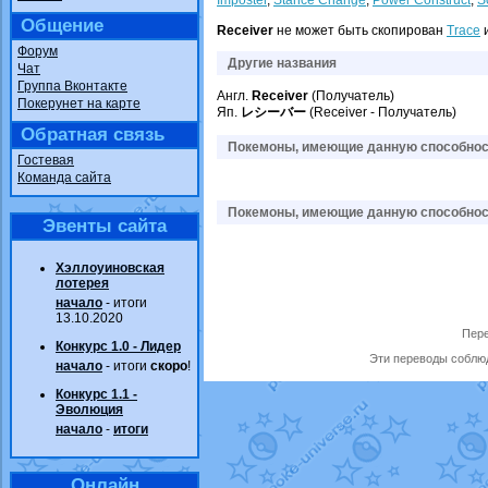
Imposter
,
Stance Change
,
Power Construct
,
S
Общение
Receiver
не может быть скопирован
Trace
Форум
Другие названия
Чат
Группа Вконтакте
Англ.
Receiver
(Получатель)
Покерунет на карте
Яп.
レシーバー
(Receiver - Получатель)
Обратная связь
Покемоны, имеющие данную способност
Гостевая
Команда сайта
Покемоны, имеющие данную способност
Эвенты сайта
Хэллоуиновская
лотерея
начало
- итоги
13.10.2020
Пере
Конкурс 1.0 - Лидер
Эти переводы соблюд
начало
- итоги
скоро
!
Конкурс 1.1 -
Эволюция
начало
-
итоги
Онлайн