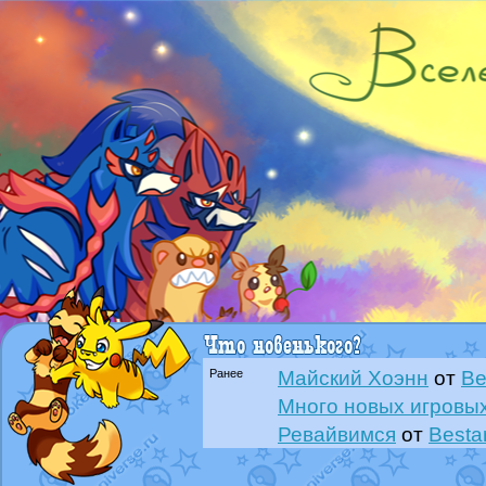
Ранее
Майский Хоэнн
от
Be
Много новых игровых
Ревайвимся
от
Besta
Всё, трындец
от
Best