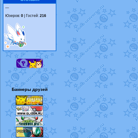
—
Юзеров:
0
| Гостей:
216
Баннеры друзей