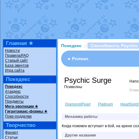
Технические пробле
доброе утро славяне
Йолда и Мимикью
от
Недовольный котома
The Dark Wishmaker
шадоу спиритомб
от
Главная ★
Покедекс
Способность Psychic
: :
траббиш
от
ilovearce
Новости
Правила/FAQ
Raging Bolt
от
Grace
◄ Protean
Старый сайт
Shadow mismagius
о
База эвентов
Игра сайта
художник
от
vicavica
Psychic Surge
Покедекс
Напо
Покедекс
Псиволны
Откры
Атакдекс
Способности
Предметы
Diamond/Pearl
Platinum
HeartGold/
Мега-эволюции ★
Гигантамакс-формы ★
Поке-подделки
Механика работы
Творчество
Когда покемон вступает в бой, на арене с
Фанарт
Другие названия
Статьи