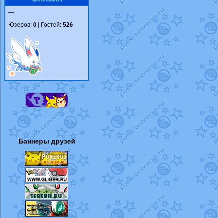
—
Юзеров:
0
| Гостей:
526
Баннеры друзей