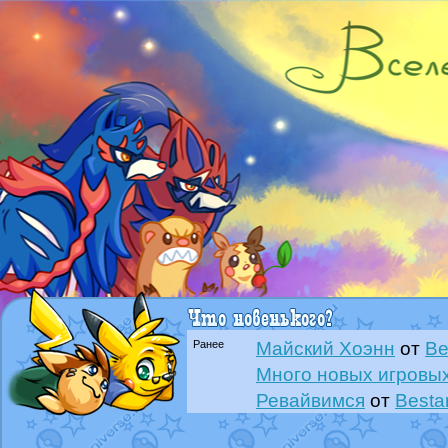
Ранее
Майский Хоэнн
от
Be
Много новых игровых
Ревайвимся
от
Besta
Всё, трындец
от
Best