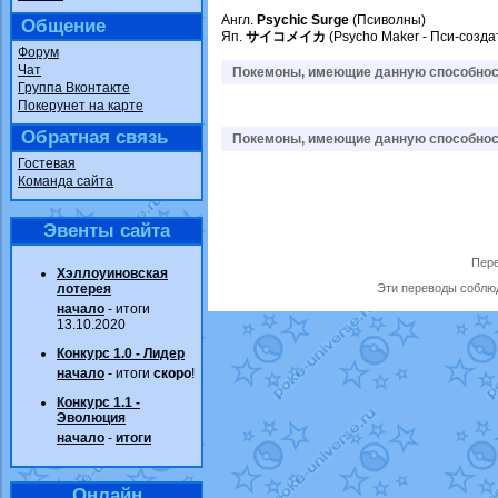
Англ.
Psychic Surge
(Псиволны)
Общение
Яп.
サイコメイカ
(Psycho Maker - Пси-созда
Форум
Чат
Покемоны, имеющие данную способност
Группа Вконтакте
Покерунет на карте
Обратная связь
Покемоны, имеющие данную способност
Гостевая
Команда сайта
Эвенты сайта
Пере
Хэллоуиновская
лотерея
Эти переводы соблюд
начало
- итоги
13.10.2020
Конкурс 1.0 - Лидер
начало
- итоги
скоро
!
Конкурс 1.1 -
Эволюция
начало
-
итоги
Онлайн