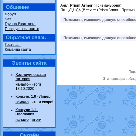
Англ.
Prism Armor
(Призма-Броня)
Общение
Яп.
プリズムアーマー
(Prism Armor - Призма
Форум
Чат
Покемоны, имеющие данную способност
Группа Вконтакте
Покерунет на карте
Обратная связь
Покемоны, имеющие данную способност
Гостевая
Команда сайта
Эвенты сайта
Пере
Хэллоуиновская
лотерея
Эти переводы соблюд
начало
- итоги
13.10.2020
Конкурс 1.0 - Лидер
начало
- итоги
скоро
!
Конкурс 1.1 -
Эволюция
начало
-
итоги
Онлайн