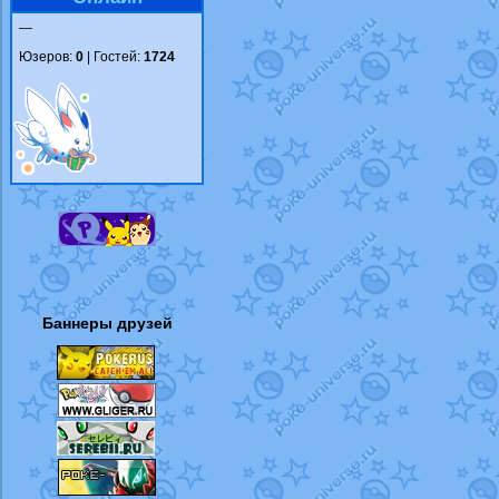
—
Юзеров:
0
| Гостей:
1724
Баннеры друзей