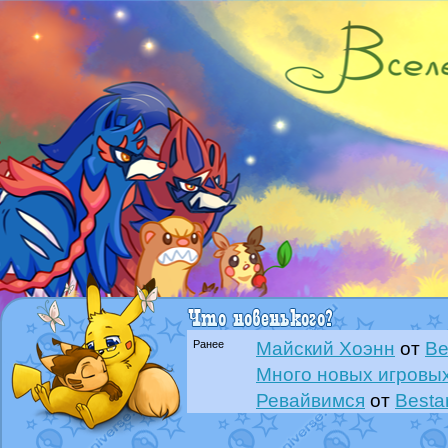
Ранее
Майский Хоэнн
от
Be
Много новых игровых
Ревайвимся
от
Besta
Всё, трындец
от
Best