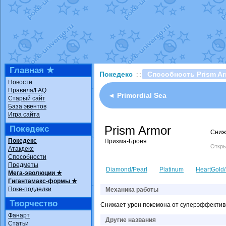
Технические пробле
доброе утро славяне
Йолда и Мимикью
от
Недовольный котома
The Dark Wishmaker
шадоу спиритомб
от
Главная ★
Покедекс
Способность Prism A
: :
траббиш
от
ilovearce
Новости
Правила/FAQ
Raging Bolt
от
Grace
◄ Primordial Sea
Старый сайт
Shadow mismagius
о
База эвентов
Игра сайта
художник
от
vicavica
Prism Armor
Покедекс
Сниж
Покедекс
Призма-Броня
Откры
Атакдекс
Способности
Предметы
Diamond/Pearl
Platinum
HeartGold/
Мега-эволюции ★
Гигантамакс-формы ★
Поке-подделки
Механика работы
Творчество
Снижает урон покемона от суперэффективн
Фанарт
Другие названия
Статьи