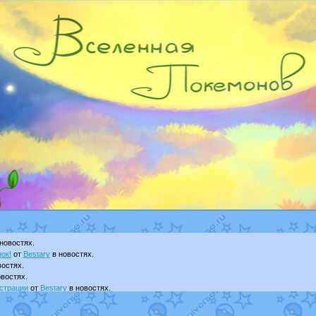
новостях.
ок!
от
Bestary
в новостях.
остях.
востях.
страции
от
Bestary
в новостях.
ku
в фанарте.
yanCat
в фанарте.