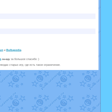
un
и
Bulbapedia
.
s
за еду
за большое спасибо :)
одах старых игр, где есть такое ограничение.