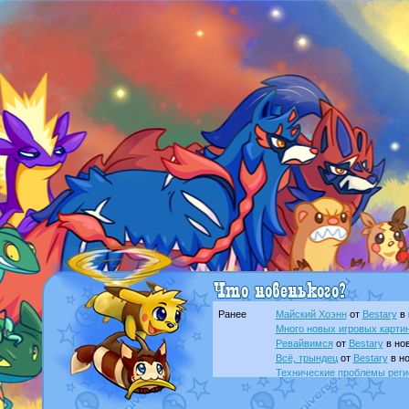
Ранее
Майский Хоэнн
от
Bestary
в 
Много новых игровых картин
Ревайвимся
от
Bestary
в нов
Всё, трындец
от
Bestary
в но
Технические проблемы реги
доброе утро славяне
от
Dak
Йолда и Мимикью
от
MavisN