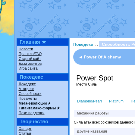
Недовольный котомангуст
о
The Dark Wishmaker
от
Ran
шадоу спиритомб
от
ilovear
траббиш
от
ilovearceus
в фан
Raging Bolt
от
GraceDaFox
в
Shadow mismagius
от
JOK_ju
художник
от
vicavica
в фанар
Главная ★
Покедекс
Способность P
: :
Новости
Правила/FAQ
◄ Power Of Alchemy
Старый сайт
База эвентов
Игра сайта
Power Spot
Покедекс
Покедекс
Место Силы
Атакдекс
Способности
Предметы
Diamond/Pearl
Platinum
He
Мега-эволюции ★
Гигантамакс-формы ★
Поке-подделки
Механика работы
Творчество
Сила атак всех союзников данного
Фанарт
Другие названия
Статьи