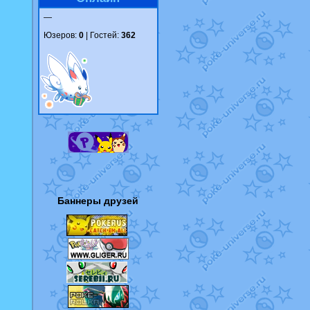
—
Юзеров:
0
| Гостей:
362
Баннеры друзей