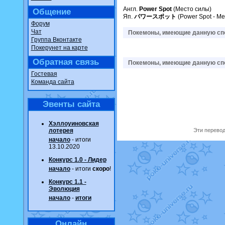
Англ.
Power Spot
(Место силы)
Общение
Яп.
パワースポット
(Power Spot - Ме
Форум
Чат
Покемоны, имеющие данную спо
Группа Вконтакте
Покерунет на карте
Обратная связь
Покемоны, имеющие данную спо
Гостевая
Команда сайта
Эвенты сайта
Хэллоуиновская
лотерея
Эти перевод
начало
- итоги
13.10.2020
Конкурс 1.0 - Лидер
начало
- итоги
скоро
!
Конкурс 1.1 -
Эволюция
начало
-
итоги
Онлайн