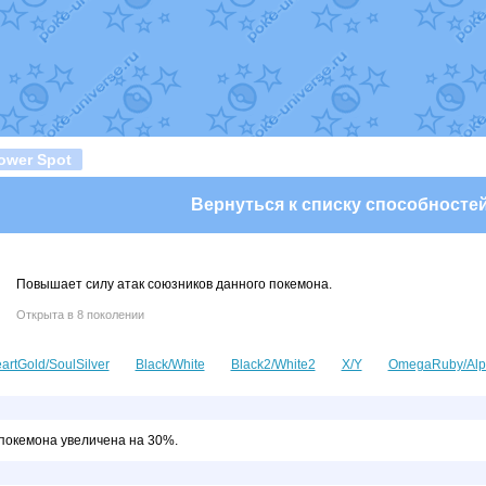
т
Randomon
в фанарте.
domon
в фанарте.
ceus
в фанарте.
арте.
 фанарте.
lia
в фанарте.
те.
Все обновления
ower Spot
Вернуться к списку способносте
Повышает силу атак союзников данного покемона.
Открыта в 8 поколении
artGold/SoulSilver
Black/White
Black2/White2
X/Y
OmegaRuby/Alp
 покемона увеличена на 30%.