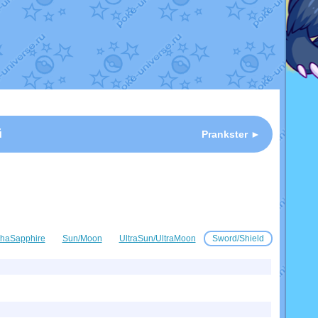
й
Prankster ►
haSapphire
Sun/Moon
UltraSun/UltraMoon
Sword/Shield